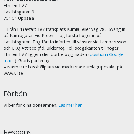
Himlen TV7
Lastbilsgatan 9
754 54 Uppsala
– Från E4 (avfart 187 trafikplats Kumla) eller väg 282: Sväng in
på Kumlagatan vid Preem. Tag första höger in på
Lastbilsgatan. Tag första infarten till vänster vid Lambertsson
och LKQ Attraco (f.d. Bildemo). Följ skogskanten till höger,
Himlen TV7 ligger i den bortre byggnaden (
position i Google
maps
). Gratis parkering.
– Närmaste busshållplats vid mackarna: Kumla (Uppsala) på
www.ul.se
Förbön
Vi ber för dina böneämnen.
Läs mer här.
Respons