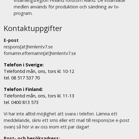
Insamlingsregion Finland förutom Åland. De insamlade
medlen används för produktion och sändning av tv-
program.
Kontaktuppgifter
E-post
respons[ät]himlentv7.se
fornamn.efternamn[ät]himlentv7.se
Telefon i Sverige:
Telefontid mån, ons, tors kl. 10-12
tel. 08 517 537 70
Telefon i Finland:
Telefontid mån, ons, tors kl. 11-13
tel. 0400 813 573
Vi har inte alltid möjlighet att svara i telefon. Lämna ett
meddelande, skriv ett sms eller ett mail till respons(se e-post
ovan) så hör vi av oss inom ett par dagar!
Post- och besöksadress: