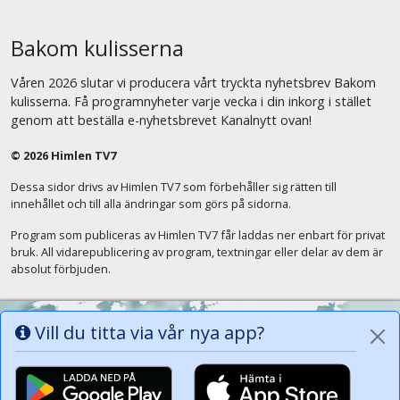
Bakom kulisserna
Våren 2026 slutar vi producera vårt tryckta nyhetsbrev Bakom
kulisserna. Få programnyheter varje vecka i din inkorg i stället
genom att beställa e-nyhetsbrevet Kanalnytt ovan!
© 2026 Himlen TV7
Dessa sidor drivs av Himlen TV7 som förbehåller sig rätten till
innehållet och till alla ändringar som görs på sidorna.
Program som publiceras av Himlen TV7 får laddas ner enbart för privat
bruk. All vidarepublicering av program, textningar eller delar av dem är
absolut förbjuden.
Vill du titta via vår nya app?
Alla tungor ska bekänna att Jesus Kristus
är Herren, Gud Fadern till ära. (Fil 2:11)