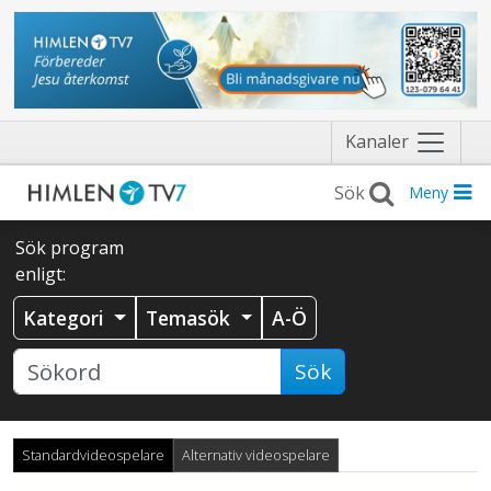
Näytä
Kanaler
valikko
Meny
Sök program
enligt:
Kategori
Temasök
A-Ö
Sök
Standardvideospelare
Alternativ videospelare