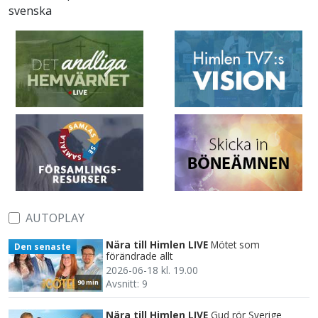
svenska
AUTOPLAY
Nära till Himlen LIVE
Mötet som
Den senaste
förändrade allt
2026-06-18 kl. 19.00
Avsnitt: 9
90 min
Nära till Himlen LIVE
Gud rör Sverige