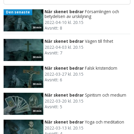
När skenet bedrar
Församlingen och
Den senaste
betydelsen av urskiljning
2022-04-10 kl. 20.15
Avsnitt: 8
30 min
När skenet bedrar
Vägen till frihet
2022-04-03 kl. 20.15
Avsnitt: 7
30 min
När skenet bedrar
Falsk kristendom
2022-03-27 kl. 20.15
Avsnitt: 6
30 min
När skenet bedrar
Spiritism och medium
2022-03-20 kl. 20.15
Avsnitt: 5
30 min
När skenet bedrar
Yoga och meditation
2022-03-13 kl. 20.15
Avsnitt: 4