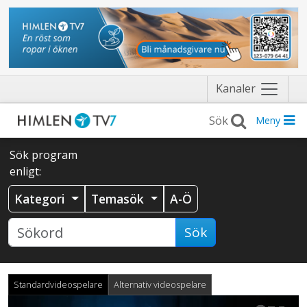
Näytä
Kanaler
valikko
Meny
Sök program
enligt:
Kategori
Temasök
A-Ö
Sök
Standardvideospelare
Alternativ videospelare