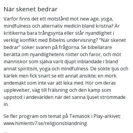
När skenet bedrar
Varför finns det ett motstånd mot new age, yoga,
mindfulness och alternativ medicin bland kristna? Är
kritikerna bara trångsynta eller står nyandlighet i
verklig konflikt med Bibelns undervisning? ”När skenet
bedrar” söker svaren på frågorna. Se bibellärare
berätta om nyandlighetens rötter och faror, och möt
människor som själva varit djupt inblandade i bland
annat spiritism, yoga och mindfulness. De sökte ljus och
kärlek men fick snart se ett annat ansikte; en mörk
andemakt som inte var att leka med. Hör om deras
upplevelser, väg till frälsning och den kamp som
uppstod i andevärlden när det sanna ljuset strömmade
in.
Se fler program om temat på Temasök i Play-arkivet:
www.himlentv7.se/religionsblandning