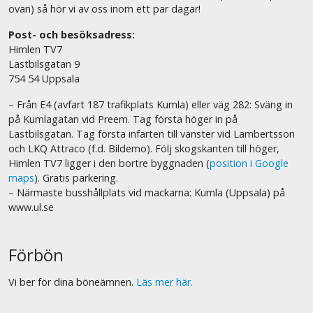
ovan) så hör vi av oss inom ett par dagar!
Post- och besöksadress:
Himlen TV7
Lastbilsgatan 9
754 54 Uppsala
– Från E4 (avfart 187 trafikplats Kumla) eller väg 282: Sväng in
på Kumlagatan vid Preem. Tag första höger in på
Lastbilsgatan. Tag första infarten till vänster vid Lambertsson
och LKQ Attraco (f.d. Bildemo). Följ skogskanten till höger,
Himlen TV7 ligger i den bortre byggnaden (
position i Google
maps
). Gratis parkering.
– Närmaste busshållplats vid mackarna: Kumla (Uppsala) på
www.ul.se
Förbön
Vi ber för dina böneämnen.
Läs mer här.