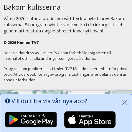
Bakom kulisserna
Våren 2026 slutar vi producera vårt tryckta nyhetsbrev Bakom
kulisserna. Få programnyheter varje vecka i din inkorg i stället
genom att beställa e-nyhetsbrevet Kanalnytt ovan!
© 2026 Himlen TV7
Dessa sidor drivs av Himlen TV7 som förbehåller sig rätten till
innehållet och till alla ändringar som görs på sidorna.
Program som publiceras av Himlen TV7 får laddas ner enbart för privat
bruk. All vidarepublicering av program, textningar eller delar av dem är
absolut förbjuden.
Vill du titta via vår nya app?
Alla tungor ska bekänna att Jesus Kristus
är Herren, Gud Fadern till ära. (Fil 2:11)