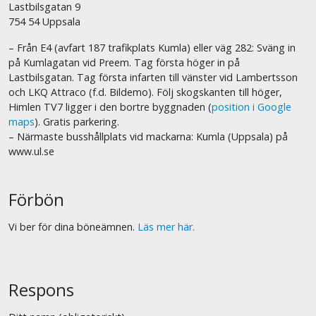
Lastbilsgatan 9
754 54 Uppsala
– Från E4 (avfart 187 trafikplats Kumla) eller väg 282: Sväng in
på Kumlagatan vid Preem. Tag första höger in på
Lastbilsgatan. Tag första infarten till vänster vid Lambertsson
och LKQ Attraco (f.d. Bildemo). Följ skogskanten till höger,
Himlen TV7 ligger i den bortre byggnaden (
position i Google
maps
). Gratis parkering.
– Närmaste busshållplats vid mackarna: Kumla (Uppsala) på
www.ul.se
Förbön
Vi ber för dina böneämnen.
Läs mer här.
Respons