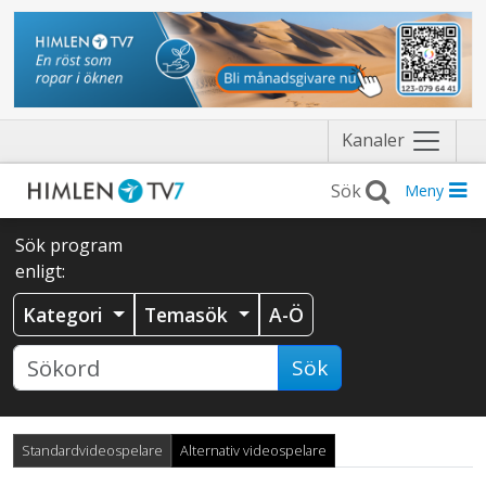
Näytä
Kanaler
valikko
Meny
Sök program
enligt:
Kategori
Temasök
A-Ö
Sök
Standardvideospelare
Alternativ videospelare