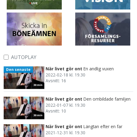
AUTOPLAY
När livet gör ont
En andlig vuxen
Den senaste
2022-02-18 kl. 19.30
Avsnitt: 16
30 min
När livet gör ont
Den ombildade familjen
2022-01-07 kl. 19.30
Avsnitt: 10
30 min
När livet gör ont
Längtan efter en far
2021-12-31 kl. 19.30