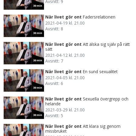
Avsnitt: 9
30 min
När livet gör ont
Fadersrelationen
2021-04-19 kl. 21.00
Avsnitt: 8
30 min
När livet gör ont
Att älska sig själv på rätt
sätt
2021-04-12 kl. 21.00
Avsnitt: 7
30 min
När livet gör ont
En sund sexualitet
2021-04-05 kl. 21.00
Avsnitt: 6
30 min
När livet gör ont
Sexuella övergrepp och
helande
2021-03-29 kl. 21.00
Avsnitt: 5
30 min
När livet gör ont
Att klara sig genom
missbruket