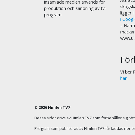
Attraco
insamlade medlen används för
skogska
produktion och sändning av tv-
ligger 
program.
i Goog
– Närma
mackar
www.ul
För
Vi ber
här.
© 2026 Himlen TV7
Dessa sidor drivs av Himlen TV7 som förbehåller sig rätten
Program som publiceras av Himlen TV7 får laddas ner enba