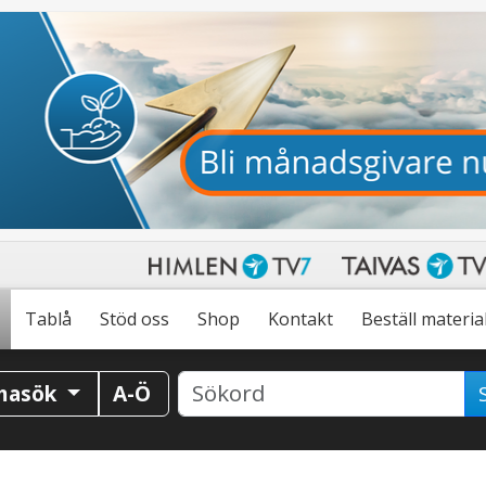
Tablå
Stöd oss
Shop
Kontakt
Beställ materia
masök
A-Ö