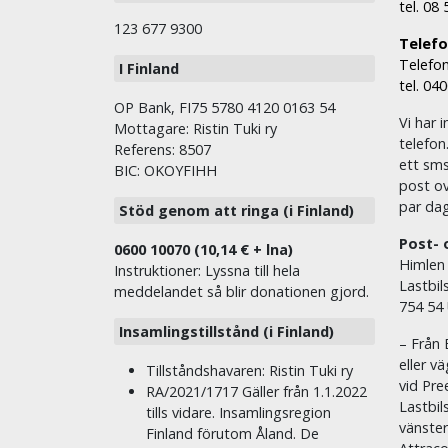
tel. 08
123 677 9300
Telefon
Telefon
I Finland
tel. 04
OP Bank, FI75 5780 4120 0163 54
Vi har i
Mottagare: Ristin Tuki ry
telefon
Referens: 8507
ett sms 
BIC: OKOYFIHH
post ov
par dag
Stöd genom att ringa (i Finland)
Post- 
0600 10070 (10,14 € + lna)
Himlen
Instruktioner: Lyssna till hela
Lastbil
meddelandet så blir donationen gjord.
754 54
Insamlingstillstånd (i Finland)
– Från 
eller v
Tillståndshavaren: Ristin Tuki ry
vid Pre
RA/2021/1717 Gäller från 1.1.2022
Lastbil
tills vidare. Insamlingsregion
vänste
Finland förutom Åland. De