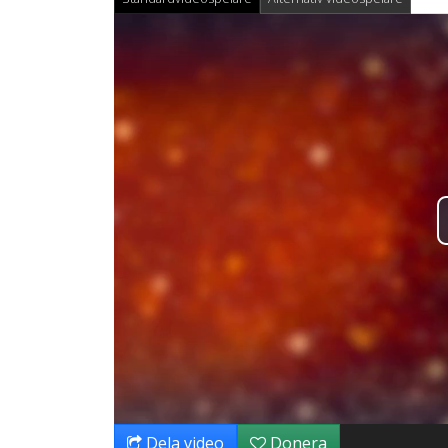
Dela video
Donera