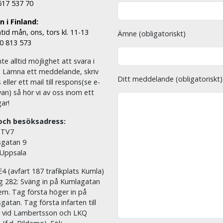
 517 537 70
 i Finland:
tid mån, ons, tors kl. 11-13
Ämne (obligatoriskt)
00 813 573
nte alltid möjlighet att svara i
. Lämna ett meddelande, skriv
Ditt meddelande (obligatoriskt)
eller ett mail till respons(se e-
an) så hör vi av oss inom ett
ar!
och besöksadress:
 TV7
sgatan 9
 Uppsala
E4 (avfart 187 trafikplats Kumla)
äg 282: Sväng in på Kumlagatan
em. Tag första höger in på
sgatan. Tag första infarten till
r vid Lambertsson och LKQ