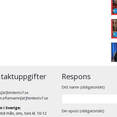
taktuppgifter
Respons
Ditt namn (obligatoriskt)
[ät]himlentv7.se
n.efternamn[ät]himlentv7.se
n i Sverige:
Din epost (obligatoriskt)
tid mån, ons, tors kl. 10-12