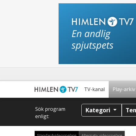
TV-kanal
Play-arkiv
Sök program
Kategori
Te
enligt:
Standardvideospelare
Alternativ videospelare