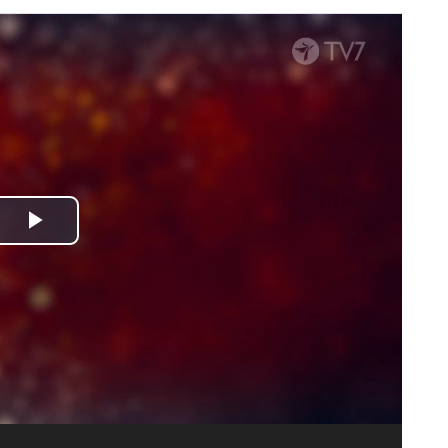
Spela
upp
video