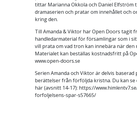
tittar Marianna Okkola och Daniel Elfström 
dramaserien och pratar om innehållet och 
kring den.
Till Amanda & Viktor har Open Doors tagit f
handledarmaterial för församlingar som i s
vill prata om vad tron kan innebära när den
Materialet kan beställas kostnadsfritt på O
www.open-doors.se
Serien Amanda och Viktor är delvis baserad 
berättelser från förföljda kristna. Du kan se
här (avsnitt 14-17): https://www.himlentv7.s
forfoljelsens-spar-s57665/