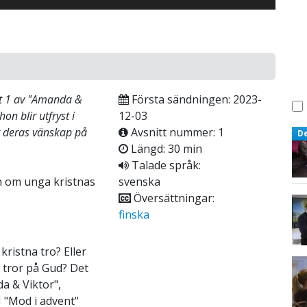
tt 1 av "Amanda &
Första sändningen: 2023-
n blir utfryst i
12-03
r deras vänskap på
Avsnitt nummer: 1
D
Längd: 30 min
Talade språk:
h om unga kristnas
svenska
Översättningar:
finska
kristna tro? Eller
e tror på Gud? Det
a & Viktor",
 "Mod i advent"