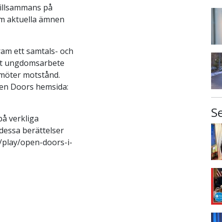
tillsammans på
om aktuella ämnen
ram ett samtals- och
itt ungdomsarbete
 möter motstånd.
pen Doors hemsida:
S
på verkliga
 dessa berättelser
e/play/open-doors-i-