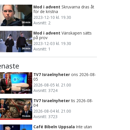
Mod i advent
Skruvarna dras åt
för de kristna
2023-12-10 kl. 19.30
Avsnitt: 2
30 min
Mod i advent
Vänskapen sätts
på prov
2023-12-03 kl. 19.30
Avsnitt: 1
30 min
enaste
TV7 Israelnyheter
ons 2026-08-
05
2026-08-05 kl. 21.00
Avsnitt: 3724
15 min
TV7 Israelnyheter
tis 2026-08-
04
2026-08-04 kl. 21.00
Avsnitt: 3723
15 min
Café Bibeln Uppsala
Inte utan