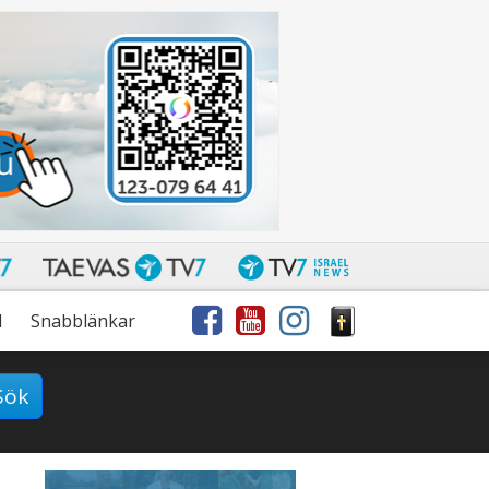
l
Snabblänkar
Sök