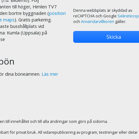
 (f.d. Bildemo). Följ
nten till höger, Himlen TV7
Denna webbplats är skyddad av
i den bortre byggnaden (
position
reCAPTCHA och Google
Sekretessp
le maps
). Gratis parkering.
och
Användarvillkoren
gäller.
ste busshållplats vid
na: Kumla (Uppsala) på
.se
bön
 för dina böneämnen.
Läs mer
 till innehållet och till alla ändringar som görs på sidorna.
rt för privat bruk. All vidarepublicering av program, textningar eller dela