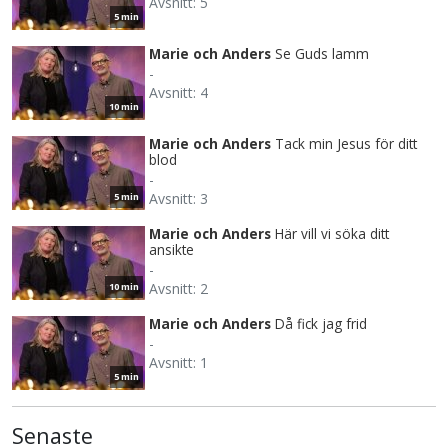
Avsnitt: 5
5 min
Marie och Anders
Se Guds lamm
-
Avsnitt: 4
10 min
Marie och Anders
Tack min Jesus för ditt
blod
-
Avsnitt: 3
5 min
Marie och Anders
Här vill vi söka ditt
ansikte
-
Avsnitt: 2
10 min
Marie och Anders
Då fick jag frid
-
Avsnitt: 1
5 min
Senaste