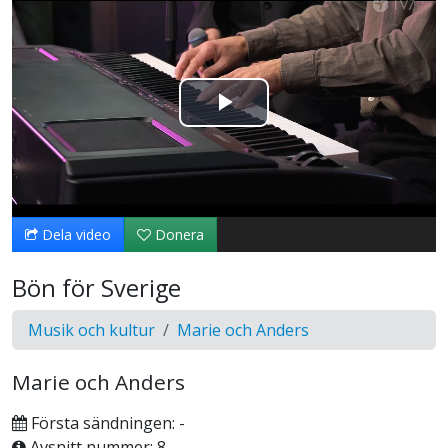
Spela
upp
video
Dela video
Donera
Bön för Sverige
Musik och kultur
Marie och Anders
Marie och Anders
Första sändningen: -
Avsnitt nummer: 8