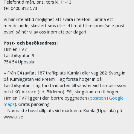
Telefontid mån, ons, tors kl. 11-13
tel. 0400 813 573
Vi har inte alltid möjlighet att svara i telefon. Lämna ett
meddelande, skriv ett sms eller ett mail till respons(se e-post
ovan) så hör vi av oss inom ett par dagar!
Post- och besöksadress:
Himlen TV7
Lastbilsgatan 9
754 54 Uppsala
– Från E4 (avfart 187 trafikplats Kumla) eller väg 282: Sväng in
på Kumlagatan vid Preem. Tag första höger in på
Lastbilsgatan. Tag första infarten till vänster vid Lambertsson
och LKQ Attraco (f.d. Bildemo). Följ skogskanten till höger,
Himlen TV7 ligger i den bortre byggnaden (
position i Google
maps
). Gratis parkering.
– Närmaste busshållplats vid mackarna: Kumla (Uppsala) på
www.ul.se