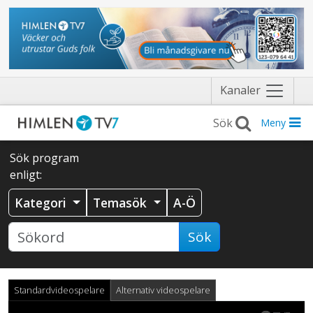
Näytä
Kanaler
valikko
Meny
Sök program
enligt:
Kategori
Temasök
A-Ö
Sök
Standardvideospelare
Alternativ videospelare