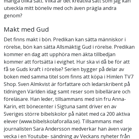
många olika sätt. Vilka är det kreativa sätt som jag kan
utveckla mitt böneliv med och även prägla andra
genom?
Makt med Gud
Det finns makt i bön. Predikan kan sätta människor i
rörelse, bön kan sätta Allsmäktig Gud i rörelse. Predikan
kommer en dag att upphöra men äkta tillbedjan
kommer att fortsätta i evighet. Hur ska vi då be för att
få se Guds kraft i rörelse? Serien bygger på delar av
boken med samma titel som finns att köpa i Himlen TV7
Shop. Sven Almkvist är författare och ledarskribent på
tidningen Världen idag samt reser som bibellärare och
föreläsare. Han leder, tillsammans med sin fru Anna-
Karin, ett bönecenter i Sigtuna samt driver en av
Sveriges större bibelskolor på nätet med ca 200 aktiva
elever (www.bibelskolaforalla.se). Tillsammans med
journalisten Sara Andersson medverkar han även varje
vecka i en Youtube- sändning av Veckans nyheter från