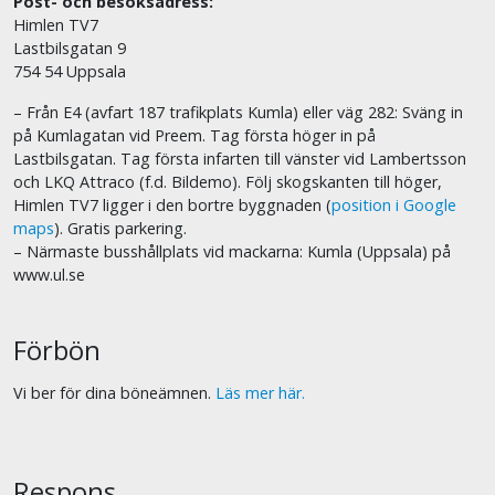
Post- och besöksadress:
Himlen TV7
Lastbilsgatan 9
754 54 Uppsala
– Från E4 (avfart 187 trafikplats Kumla) eller väg 282: Sväng in
på Kumlagatan vid Preem. Tag första höger in på
Lastbilsgatan. Tag första infarten till vänster vid Lambertsson
och LKQ Attraco (f.d. Bildemo). Följ skogskanten till höger,
Himlen TV7 ligger i den bortre byggnaden (
position i Google
maps
). Gratis parkering.
– Närmaste busshållplats vid mackarna: Kumla (Uppsala) på
www.ul.se
Förbön
Vi ber för dina böneämnen.
Läs mer här.
Respons