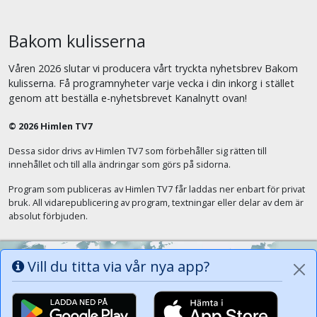
Bakom kulisserna
Våren 2026 slutar vi producera vårt tryckta nyhetsbrev Bakom
kulisserna. Få programnyheter varje vecka i din inkorg i stället
genom att beställa e-nyhetsbrevet Kanalnytt ovan!
© 2026 Himlen TV7
Dessa sidor drivs av Himlen TV7 som förbehåller sig rätten till
innehållet och till alla ändringar som görs på sidorna.
Program som publiceras av Himlen TV7 får laddas ner enbart för privat
bruk. All vidarepublicering av program, textningar eller delar av dem är
absolut förbjuden.
Vill du titta via vår nya app?
Alla tungor ska bekänna att Jesus Kristus
är Herren, Gud Fadern till ära. (Fil 2:11)