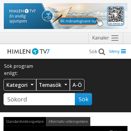
Näytä
Kanaler
valikko
Meny
Sök program
enligt:
Kategori
Temasök
A-Ö
Sök
Standardvideospelare
Alternativ videospelare