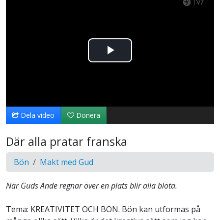
Spela
upp
video
Dela video
Donera
Där alla pratar franska
Bön
Makt med Gud
När Guds Ande regnar över en plats blir alla blöta.
Tema: KREATIVITET OCH BÖN. Bön kan utformas på