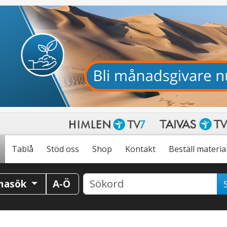
Tablå
Stöd oss
Shop
Kontakt
Beställ materia
masök
A-Ö