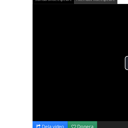
Dela video
Donera