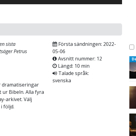
en sista
Första sändningen: 2022-
tsäger Petrus
05-06
Avsnitt nummer: 12
D
Längd: 10 min
Talade språk:
svenska
r dramatiseringar
ur Bibeln. Alla fyra
y-arkivet. Välj
 följd.