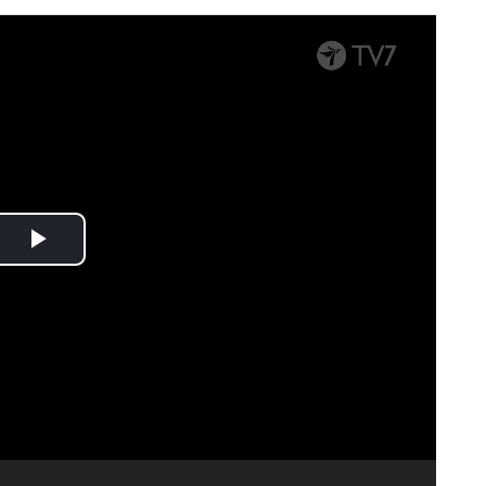
Spela
upp
video