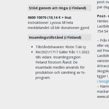
post ov
par dag
Stöd genom att ringa (i Finland)
Post- 
0600 10070 (10,14 € + lna)
Himlen
Instruktioner: Lyssna till hela
Lastbil
meddelandet så blir donationen gjord.
754 54
Insamlingstillstånd (i Finland)
– Från 
eller v
Tillståndshavaren: Ristin Tuki ry
vid Pre
RA/2021/1717 Gäller från 1.1.2022
Lastbil
tills vidare. Insamlingsregion
vänste
Finland förutom Åland. De
Attraco
insamlade medlen används för
skogska
produktion och sändning av tv-
ligger 
program.
i Goog
– Närma
mackar
www.ul