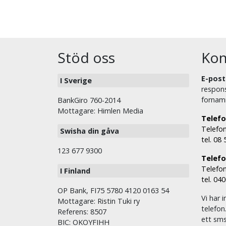
Stöd oss
Kon
E-post
I Sverige
respons
fornam
BankGiro 760-2014
Mottagare: Himlen Media
Telefo
Telefon
Swisha din gåva
tel. 08
123 677 9300
Telefon
Telefon
I Finland
tel. 04
OP Bank, FI75 5780 4120 0163 54
Vi har i
Mottagare: Ristin Tuki ry
telefon
Referens: 8507
ett sms 
BIC: OKOYFIHH