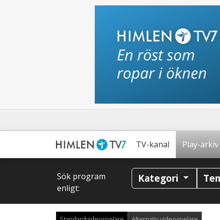
TV-kanal
Play-arkiv
Sök program
Kategori
Te
enligt:
Standardvideospelare
Alternativ videospelare