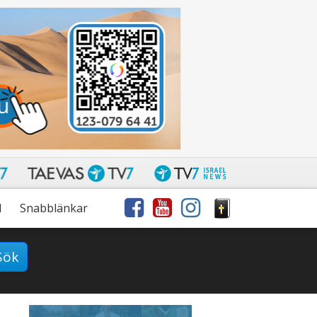
l
Snabblänkar
Sök