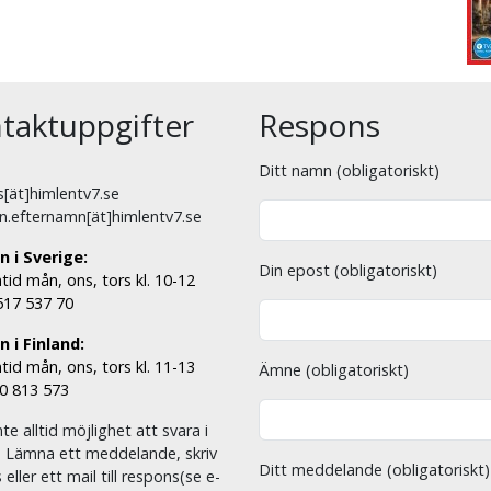
taktuppgifter
Respons
Ditt namn (obligatoriskt)
[ät]himlentv7.se
n.efternamn[ät]himlentv7.se
n i Sverige:
Din epost (obligatoriskt)
tid mån, ons, tors kl. 10-12
 517 537 70
 i Finland:
tid mån, ons, tors kl. 11-13
Ämne (obligatoriskt)
00 813 573
nte alltid möjlighet att svara i
. Lämna ett meddelande, skriv
Ditt meddelande (obligatoriskt)
eller ett mail till respons(se e-