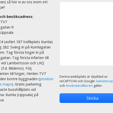
an) så hör vi av oss inom ett
ar!
och besöksadress:
 TV7
sgatan 9
 Uppsala
E4 (avfart 187 trafikplats Kumla)
äg 282: Sväng in på Kumlagatan
em. Tag första höger in på
sgatan. Tag första infarten till
r vid Lambertsson och LKQ
 (f.d. Bildemo). Följ
nten till höger, Himlen TV7
Denna webbplats är skyddad av
i den bortre byggnaden (
position
reCAPTCHA och Google
Sekretessp
le maps
). Gratis parkering.
och
Användarvillkoren
gäller.
ste busshållplats vid
na: Kumla (Uppsala) på
.se