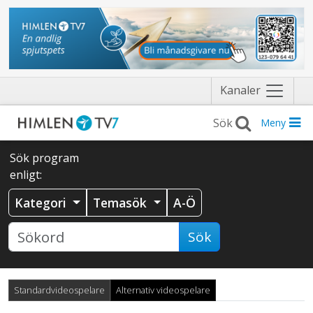
Näytä
Kanaler
valikko
Meny
Sök program
enligt:
Kategori
Temasök
A-Ö
Sök
Standardvideospelare
Alternativ videospelare