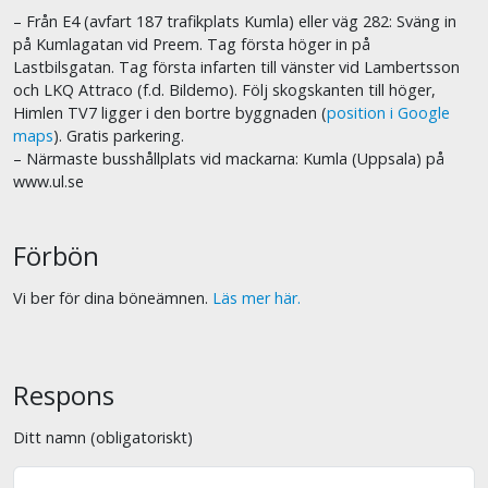
– Från E4 (avfart 187 trafikplats Kumla) eller väg 282: Sväng in
på Kumlagatan vid Preem. Tag första höger in på
Lastbilsgatan. Tag första infarten till vänster vid Lambertsson
och LKQ Attraco (f.d. Bildemo). Följ skogskanten till höger,
Himlen TV7 ligger i den bortre byggnaden (
position i Google
maps
). Gratis parkering.
– Närmaste busshållplats vid mackarna: Kumla (Uppsala) på
www.ul.se
Förbön
Vi ber för dina böneämnen.
Läs mer här.
Respons
Ditt namn (obligatoriskt)