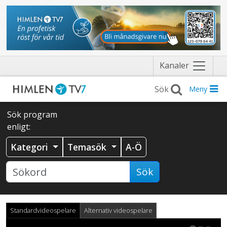
Näytä
Kanaler
valikko
Meny
Sök program
enligt:
Kategori
Temasök
A-Ö
Sök
Standardvideospelare
Alternativ videospelare