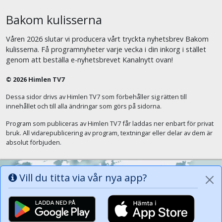
Bakom kulisserna
Våren 2026 slutar vi producera vårt tryckta nyhetsbrev Bakom
kulisserna. Få programnyheter varje vecka i din inkorg i stället
genom att beställa e-nyhetsbrevet Kanalnytt ovan!
© 2026 Himlen TV7
Dessa sidor drivs av Himlen TV7 som förbehåller sig rätten till
innehållet och till alla ändringar som görs på sidorna.
Program som publiceras av Himlen TV7 får laddas ner enbart för privat
bruk. All vidarepublicering av program, textningar eller delar av dem är
absolut förbjuden.
Vill du titta via vår nya app?
Alla tungor ska bekänna att Jesus Kristus
är Herren, Gud Fadern till ära. (Fil 2:11)