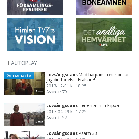
AUTOPLAY
Lovsångsdans
Med harpans toner prisar
Den senaste
jag din födelse, Frälsare!
2013-12-01 kl. 18.25
Avsnitt: 79
5 min
Lovsångsdans
Herren är min klippa
2017-04-29 kl. 17.25
Avsnitt: 57
5 min
Lovsångsdans
Psalm 33