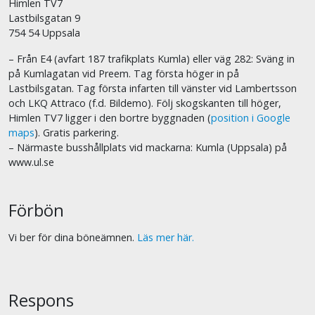
Himlen TV7
Lastbilsgatan 9
754 54 Uppsala
– Från E4 (avfart 187 trafikplats Kumla) eller väg 282: Sväng in
på Kumlagatan vid Preem. Tag första höger in på
Lastbilsgatan. Tag första infarten till vänster vid Lambertsson
och LKQ Attraco (f.d. Bildemo). Följ skogskanten till höger,
Himlen TV7 ligger i den bortre byggnaden (
position i Google
maps
). Gratis parkering.
– Närmaste busshållplats vid mackarna: Kumla (Uppsala) på
www.ul.se
Förbön
Vi ber för dina böneämnen.
Läs mer här.
Respons