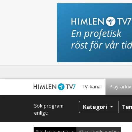
TV-kanal
Play-arkiv
Sök program
Kategori
Te
enligt:
Standardvideospelare
Alternativ videospelare