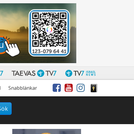
l
Snabblänkar
Sök