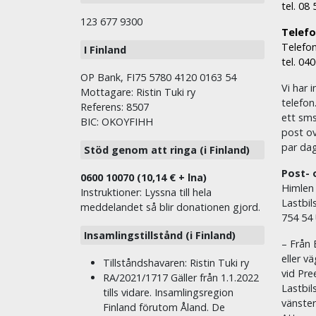
tel. 08
123 677 9300
Telefon
Telefon
I Finland
tel. 04
OP Bank, FI75 5780 4120 0163 54
Vi har i
Mottagare: Ristin Tuki ry
telefon
Referens: 8507
ett sms 
BIC: OKOYFIHH
post ov
par dag
Stöd genom att ringa (i Finland)
Post- 
0600 10070 (10,14 € + lna)
Himlen
Instruktioner: Lyssna till hela
Lastbil
meddelandet så blir donationen gjord.
754 54
Insamlingstillstånd (i Finland)
– Från 
eller v
Tillståndshavaren: Ristin Tuki ry
vid Pre
RA/2021/1717 Gäller från 1.1.2022
Lastbil
tills vidare. Insamlingsregion
vänste
Finland förutom Åland. De