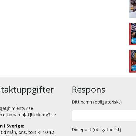
taktuppgifter
Respons
Ditt namn (obligatoriskt)
[ät]himlentv7.se
n.efternamn[ät]himlentv7.se
n i Sverige:
Din epost (obligatoriskt)
tid mån, ons, tors kl. 10-12