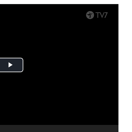
Spela
upp
video