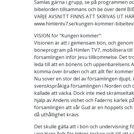
Samlas gärna i grupp, se på programmen oc
bibelorden tillsammans och be över dem! 
VARJE AVSNITT FINNS ATT SKRIVAS UT HÄR
www.himlentv7.se/kungen-kommer-bibeltex
VISION för "Kungen kommer":
Visionen är att i gemensam bön, och genom
böneprogram på Himlen TV7, mobilisera till
församlingen inför Jesu tillkommelse. Det tr
leda till att en bönens och uppenbarelsens
komma över bruden och att allt fler kommer
Nu sover en stor del av församlingen djupt, 
svenskspråkiga församlingen i Norden och d
kallade att väcka. Dock inte med skrämseltak
hjälp av Andens vishet och Faderns kärlek 
församlingen att vår Gud är en hoppets och t
då uthållighet krävs.
Det skulle gälla att i bön och undervisning 
upp Hans folk för tidens tecken och till att s