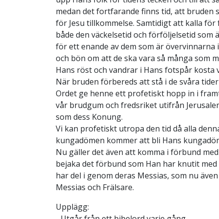
medan det fortfarande finns tid, att bruden 
för Jesu tillkommelse. Samtidigt att kalla för
både den väckelsetid och förföljelsetid som
för ett enande av dem som är övervinnarna i
och bön om att de ska vara så många som mö
Hans röst och vandrar i Hans fotspår kosta va
När bruden förbereds att stå i de svåra tid
Ordet ge henne ett profetiskt hopp in i fra
vår brudgum och fredsriket utifrån Jerusal
som dess Konung.
Vi kan profetiskt utropa den tid då alla denn
kungadömen kommer att bli Hans kungadö
Nu gäller det även att komma i förbund med 
bejaka det förbund som Han har knutit med 
har del i genom deras Messias, som nu även h
Messias och Frälsare.
Upplägg:
- Utgår från ett bibelord varje gång.