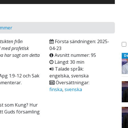
ommer
tsikten från
Första sändningen: 2025-
d med profetisk
04-23
na har sagt om detta
Avsnitt nummer: 95
D
Längd: 30 min
Talade språk:
Apg 1:9-12 och Sak
engelska, svenska
mmenterar.
Översättningar:
finska
,
svenska
mst som Kung? Hur
tt Guds församling