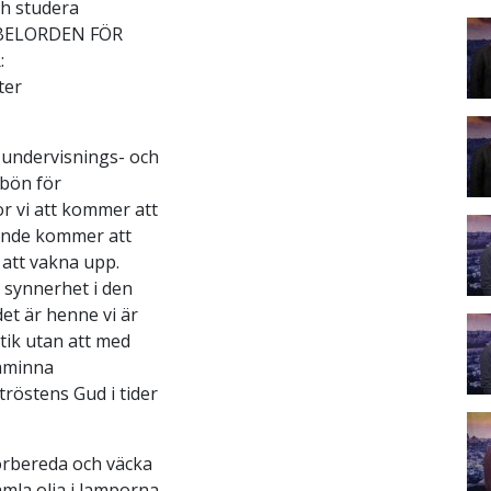
h studera
BIBELORDEN FÖR
:
ter
 undervisnings- och
 bön för
or vi att kommer att
 Ande kommer att
 att vakna upp.
i synnerhet i den
et är henne vi är
tik utan att med
påminna
röstens Gud i tider
förbereda och väcka
amla olja i lamporna