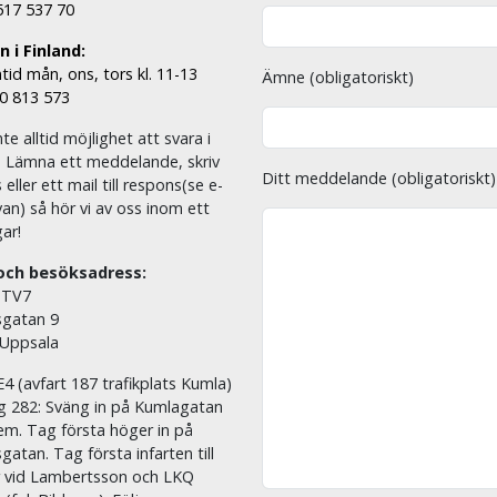
 517 537 70
 i Finland:
tid mån, ons, tors kl. 11-13
Ämne (obligatoriskt)
00 813 573
nte alltid möjlighet att svara i
. Lämna ett meddelande, skriv
Ditt meddelande (obligatoriskt)
eller ett mail till respons(se e-
an) så hör vi av oss inom ett
ar!
och besöksadress:
 TV7
sgatan 9
 Uppsala
E4 (avfart 187 trafikplats Kumla)
äg 282: Sväng in på Kumlagatan
em. Tag första höger in på
sgatan. Tag första infarten till
r vid Lambertsson och LKQ