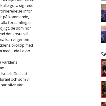
skulle göra sig redo
 förberedelse inför
 är på kommande,
 alla församlingar
jligt, de som hör
d det kosta vill.
erna kan vi genom
mtidens bröllop med
em med Juda Lejon
S
a världens
me.
Israels Gud, att
Israel och som vi
ar blivit vår