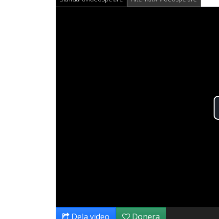
Dela video
Donera