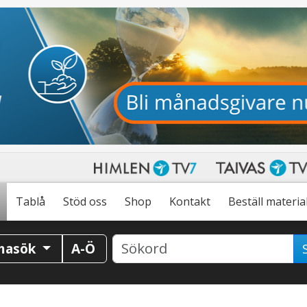
Tablå
Stöd oss
Shop
Kontakt
Beställ materia
masök
A-Ö