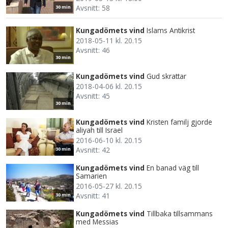
Avsnitt: 58
30 min
Kungadömets vind
Islams Antikrist
2018-05-11 kl. 20.15
Avsnitt: 46
30 min
Kungadömets vind
Gud skrattar
2018-04-06 kl. 20.15
Avsnitt: 45
30 min
Kungadömets vind
Kristen familj gjorde
aliyah till Israel
2016-06-10 kl. 20.15
Avsnitt: 42
30 min
Kungadömets vind
En banad väg till
Samarien
2016-05-27 kl. 20.15
Avsnitt: 41
30 min
Kungadömets vind
Tillbaka tillsammans
med Messias