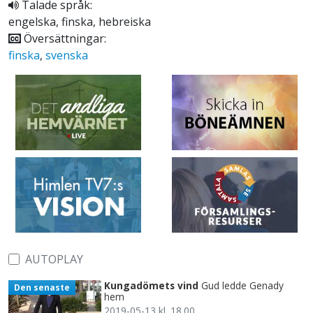
Talade språk:
engelska, finska, hebreiska
Översättningar:
finska
,
svenska
AUTOPLAY
Kungadömets vind
Gud ledde Genady
Den senaste
hem
2019-05-13 kl. 18.00