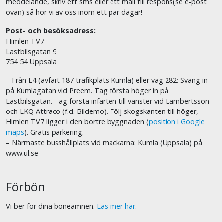
meddelande, skriv ett sms eller ett mail till respons(se e-post
ovan) så hör vi av oss inom ett par dagar!
Post- och besöksadress:
Himlen TV7
Lastbilsgatan 9
754 54 Uppsala
– Från E4 (avfart 187 trafikplats Kumla) eller väg 282: Sväng in
på Kumlagatan vid Preem. Tag första höger in på
Lastbilsgatan. Tag första infarten till vänster vid Lambertsson
och LKQ Attraco (f.d. Bildemo). Följ skogskanten till höger,
Himlen TV7 ligger i den bortre byggnaden (
position i Google
maps
). Gratis parkering.
– Närmaste busshållplats vid mackarna: Kumla (Uppsala) på
www.ul.se
Förbön
Vi ber för dina böneämnen.
Läs mer här.