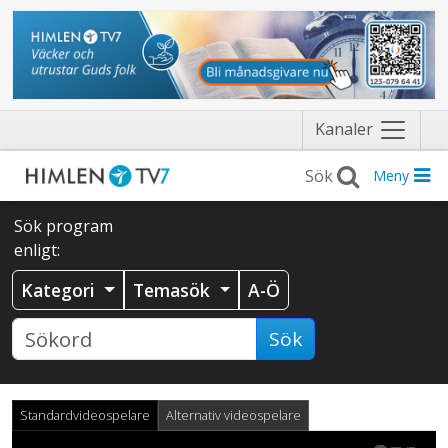
Näytä
Kanaler
valikko
Meny
Sök program
enligt:
Kategori
Temasök
A-Ö
Sök
Standardvideospelare
Alternativ videospelare