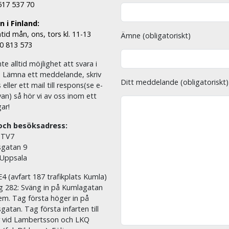
 517 537 70
 i Finland:
tid mån, ons, tors kl. 11-13
Ämne (obligatoriskt)
00 813 573
nte alltid möjlighet att svara i
. Lämna ett meddelande, skriv
Ditt meddelande (obligatoriskt)
eller ett mail till respons(se e-
an) så hör vi av oss inom ett
ar!
och besöksadress:
 TV7
sgatan 9
 Uppsala
E4 (avfart 187 trafikplats Kumla)
äg 282: Sväng in på Kumlagatan
em. Tag första höger in på
sgatan. Tag första infarten till
r vid Lambertsson och LKQ