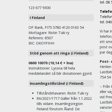
tel. 08
123 677 9300
Telefon
Telefon
I Finland
tel. 04
OP Bank, FI75 5780 4120 0163 54
Vi har i
Mottagare: Ristin Tuki ry
telefon
Referens: 8507
ett sms 
BIC: OKOYFIHH
post ov
par dag
Stöd genom att ringa (i Finland)
Post- 
0600 10070 (10,14 € + lna)
Himlen
Instruktioner: Lyssna till hela
Lastbil
meddelandet så blir donationen gjord.
754 54
Insamlingstillstånd (i Finland)
– Från 
eller v
Tillståndshavaren: Ristin Tuki ry
vid Pre
RA/2021/1717 Gäller från 1.1.2022
Lastbil
tills vidare. Insamlingsregion
vänste
Finland förutom Åland. De