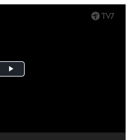
Spela
upp
video