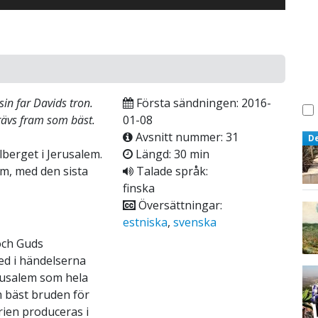
in far Davids tron.
Första sändningen: 2016-
grävs fram som bäst.
01-08
Avsnitt nummer: 31
D
berget i Jerusalem.
Längd: 30 min
m, med den sista
Talade språk:
finska
Översättningar:
estniska
,
svenska
och Guds
ed i händelserna
rusalem som hela
 bäst bruden för
rien produceras i