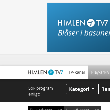
TV-kanal
Play-arkiv
Sök program
Kategori
Te
enligt:
Standardvideospelare
Alternativ videospelare