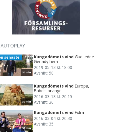
AUTOPLAY
Kungadömets vind
Gud ledde
en senaste
Genady hem
2019-05-13 kl. 18.00
Avsnitt: 58
30 min
Kungadömets vind
Europa,
Babels arvinge
2016-03-18 kl. 20.15
Avsnitt: 36
30 min
Kungadömets vind
Extra
2016-03-04 kl. 20.30
Avsnitt: 35
30 min