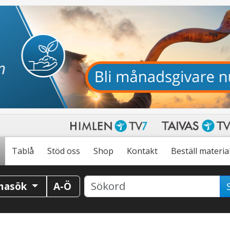
Tablå
Stöd oss
Shop
Kontakt
Beställ materia
masök
A-Ö