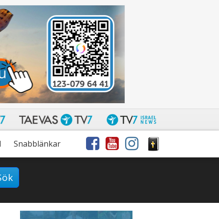
l
Snabblänkar
Sök