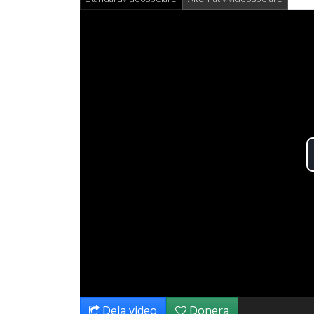
Dela video
Donera