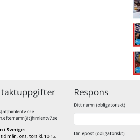
taktuppgifter
Respons
Ditt namn (obligatoriskt)
[ät]himlentv7.se
n.efternamn[ät]himlentv7.se
n i Sverige:
Din epost (obligatoriskt)
tid mån, ons, tors kl. 10-12