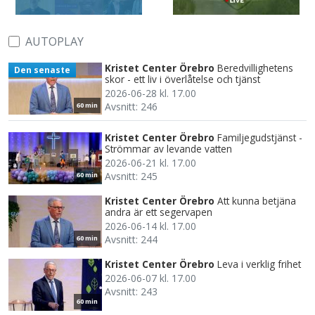
AUTOPLAY
Kristet Center Örebro
Beredvillighetens
Den senaste
skor - ett liv i överlåtelse och tjänst
2026-06-28 kl. 17.00
Avsnitt: 246
60 min
Kristet Center Örebro
Familjegudstjänst -
Strömmar av levande vatten
2026-06-21 kl. 17.00
Avsnitt: 245
60 min
Kristet Center Örebro
Att kunna betjäna
andra är ett segervapen
2026-06-14 kl. 17.00
Avsnitt: 244
60 min
Kristet Center Örebro
Leva i verklig frihet
2026-06-07 kl. 17.00
Avsnitt: 243
60 min