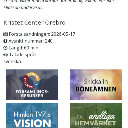
kristna” vilket Bibeln varnar om. Håll dig vaken! Per-Åke
Eliasson undervisar.
Kristet Center Örebro
Första sändningen: 2026-05-17
Avsnitt nummer: 240
Längd: 60 min
Talade språk:
svenska