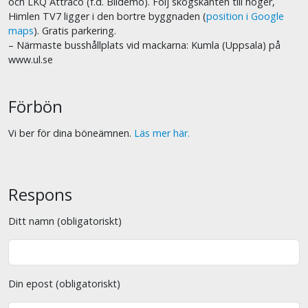
och LKQ Attraco (f.d. Bildemo). Följ skogskanten till höger,
Himlen TV7 ligger i den bortre byggnaden (
position i Google
maps
). Gratis parkering.
– Närmaste busshållplats vid mackarna: Kumla (Uppsala) på
www.ul.se
Förbön
Vi ber för dina böneämnen.
Läs mer här.
Respons
Ditt namn (obligatoriskt)
Din epost (obligatoriskt)