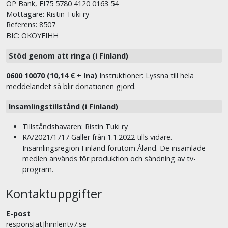
OP Bank, FI75 5780 4120 0163 54
Mottagare: Ristin Tuki ry
Referens: 8507
BIC: OKOYFIHH
Stöd genom att ringa (i Finland)
0600 10070 (10,14 € + lna)
Instruktioner: Lyssna till hela
meddelandet så blir donationen gjord.
Insamlingstillstånd (i Finland)
Tillståndshavaren: Ristin Tuki ry
RA/2021/1717 Gäller från 1.1.2022 tills vidare.
Insamlingsregion Finland förutom Åland. De insamlade
medlen används för produktion och sändning av tv-
program.
Kontaktuppgifter
E-post
respons[ät]himlentv7.se