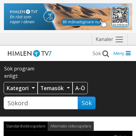
Näytä
Kanaler
valikko
Meny
Sök program
enligt:
Kategori
Temasök
A-Ö
Sök
Standardvideospelare
Alternativ videospelare