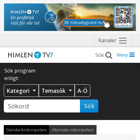
Näytä
Kanaler
valikko
Meny
Sök program
enligt:
Kategori
Temasök
A-Ö
Sök
Standardvideospelare
Alternativ videospelare