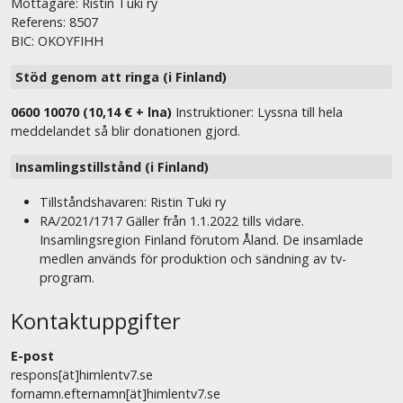
Mottagare: Ristin Tuki ry
Referens: 8507
BIC: OKOYFIHH
Stöd genom att ringa (i Finland)
0600 10070 (10,14 € + lna)
Instruktioner: Lyssna till hela
meddelandet så blir donationen gjord.
Insamlingstillstånd (i Finland)
Tillståndshavaren: Ristin Tuki ry
RA/2021/1717 Gäller från 1.1.2022 tills vidare.
Insamlingsregion Finland förutom Åland. De insamlade
medlen används för produktion och sändning av tv-
program.
Kontaktuppgifter
E-post
respons[ät]himlentv7.se
fornamn.efternamn[ät]himlentv7.se