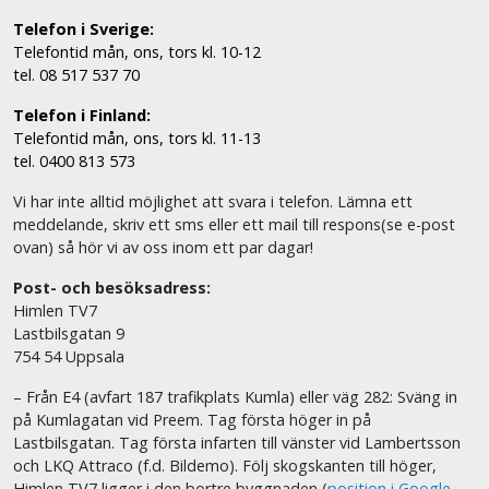
Telefon i Sverige:
Telefontid mån, ons, tors kl. 10-12
tel. 08 517 537 70
Telefon i Finland:
Telefontid mån, ons, tors kl. 11-13
tel. 0400 813 573
Vi har inte alltid möjlighet att svara i telefon. Lämna ett
meddelande, skriv ett sms eller ett mail till respons(se e-post
ovan) så hör vi av oss inom ett par dagar!
Post- och besöksadress:
Himlen TV7
Lastbilsgatan 9
754 54 Uppsala
– Från E4 (avfart 187 trafikplats Kumla) eller väg 282: Sväng in
på Kumlagatan vid Preem. Tag första höger in på
Lastbilsgatan. Tag första infarten till vänster vid Lambertsson
och LKQ Attraco (f.d. Bildemo). Följ skogskanten till höger,
Himlen TV7 ligger i den bortre byggnaden (
position i Google