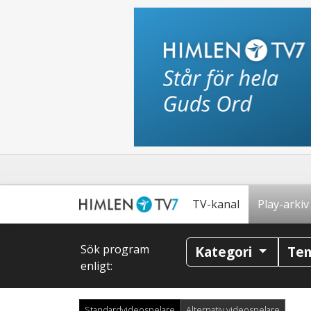
TV-kanal
Play-arkiv
Sök program
Kategori
Te
enligt:
Standardvideospelare
Alternativ videospelare