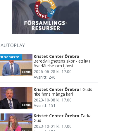
AUTOPLAY
Kristet Center Örebro
en senaste
Beredvillighetens skor - ett liv i
överlåtelse och tjänst
2026-06-28 kl. 17.00
60 min
Avsnitt: 246
Kristet Center Örebro
I Guds
rike finns många kärl
2023-10-08 kl. 17.00
Avsnitt: 151
60 min
Kristet Center Örebro
Tacka
Gud
2023-10-01 kl. 17.00