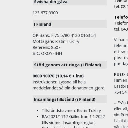
Telefon
Swisha din gåva
tel. 08
123 677 9300
Telefon
Telefon
I Finland
tel. 04
OP Bank, FI75 5780 4120 0163 54
Vi har i
Mottagare: Ristin Tuki ry
telefon
Referens: 8507
ett sms 
BIC: OKOYFIHH
post ov
par dag
Stöd genom att ringa (i Finland)
Post- 
0600 10070 (10,14 € + lna)
Himlen
Instruktioner: Lyssna till hela
Lastbil
meddelandet så blir donationen gjord.
754 54
Insamlingstillstånd (i Finland)
– Från 
eller v
Tillståndshavaren: Ristin Tuki ry
vid Pre
RA/2021/1717 Gäller från 1.1.2022
Lastbil
tills vidare. Insamlingsregion
vänste