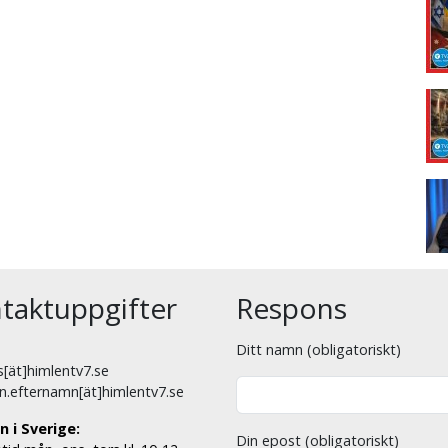
taktuppgifter
Respons
Ditt namn (obligatoriskt)
[ät]himlentv7.se
n.efternamn[ät]himlentv7.se
n i Sverige:
Din epost (obligatoriskt)