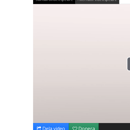
Dela video
Donera