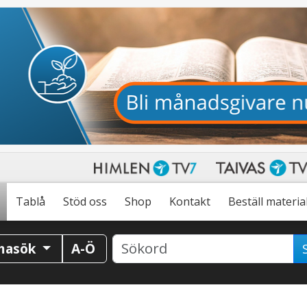
Tablå
Stöd oss
Shop
Kontakt
Beställ materia
masök
A-Ö