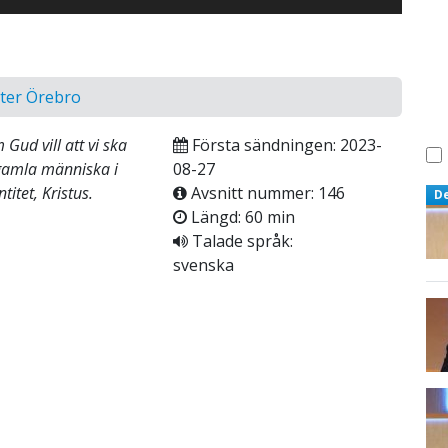
nter Örebro
ud vill att vi ska
Första sändningen: 2023-
år gamla människa i
08-27
itet, Kristus.
Avsnitt nummer: 146
D
Längd: 60 min
Talade språk:
svenska