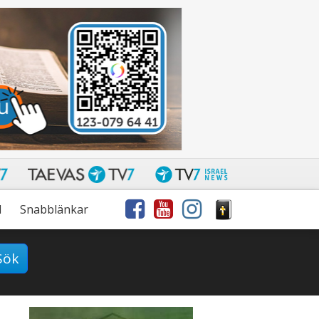
l
Snabblänkar
Sök