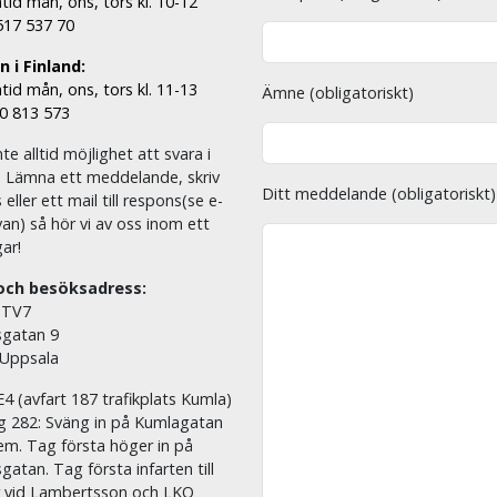
tid mån, ons, tors kl. 10-12
 517 537 70
 i Finland:
tid mån, ons, tors kl. 11-13
Ämne (obligatoriskt)
00 813 573
nte alltid möjlighet att svara i
. Lämna ett meddelande, skriv
Ditt meddelande (obligatoriskt)
eller ett mail till respons(se e-
an) så hör vi av oss inom ett
ar!
och besöksadress:
 TV7
sgatan 9
 Uppsala
E4 (avfart 187 trafikplats Kumla)
äg 282: Sväng in på Kumlagatan
em. Tag första höger in på
sgatan. Tag första infarten till
r vid Lambertsson och LKQ