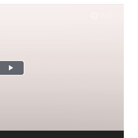
Spela
upp
video