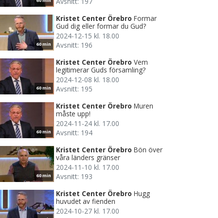
Avsnitt: 197
60 min
Kristet Center Örebro
Formar
Gud dig eller formar du Gud?
2024-12-15 kl. 18.00
Avsnitt: 196
60 min
Kristet Center Örebro
Vem
legitimerar Guds församling?
2024-12-08 kl. 18.00
Avsnitt: 195
60 min
Kristet Center Örebro
Muren
måste upp!
2024-11-24 kl. 17.00
Avsnitt: 194
60 min
Kristet Center Örebro
Bön över
våra länders gränser
2024-11-10 kl. 17.00
Avsnitt: 193
60 min
Kristet Center Örebro
Hugg
huvudet av fienden
2024-10-27 kl. 17.00