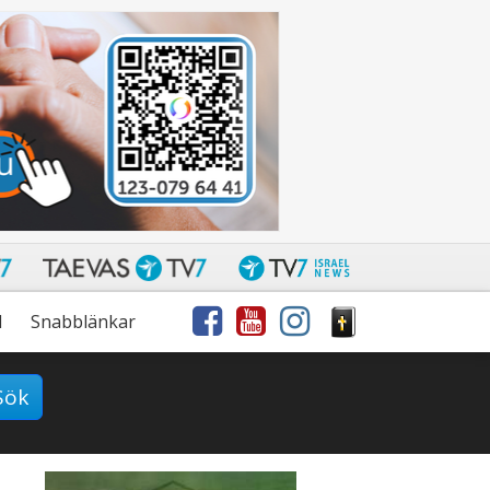
l
Snabblänkar
Sök