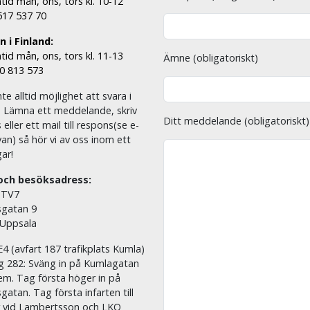
tid mån, ons, tors kl. 10-12
 517 537 70
 i Finland:
tid mån, ons, tors kl. 11-13
Ämne (obligatoriskt)
00 813 573
nte alltid möjlighet att svara i
. Lämna ett meddelande, skriv
Ditt meddelande (obligatoriskt)
eller ett mail till respons(se e-
an) så hör vi av oss inom ett
ar!
och besöksadress:
 TV7
sgatan 9
 Uppsala
E4 (avfart 187 trafikplats Kumla)
äg 282: Sväng in på Kumlagatan
em. Tag första höger in på
sgatan. Tag första infarten till
r vid Lambertsson och LKQ