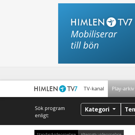
TV-kanal
Play-arkiv
Sök program
Kategori
Te
enligt:
Standardvideospelare
Alternativ videospelare