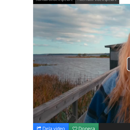
Dela video
Donera