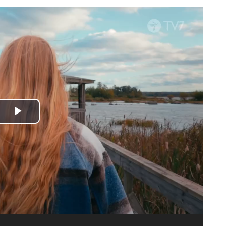
Spela
upp
video