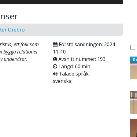
änser
nter Örebro
ristus, ett folk som
Första sändningen: 2024-
vi bygga relationer
11-10
v undervisar.
Avsnitt nummer: 193
D
Längd: 60 min
Talade språk:
svenska