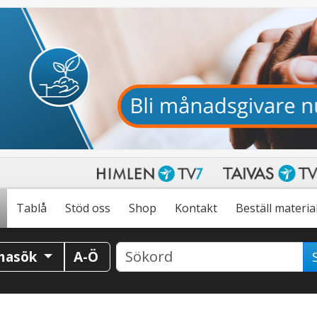
Tablå
Stöd oss
Shop
Kontakt
Beställ materia
masök
A-Ö