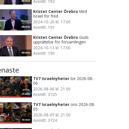
Avsnitt: 192
60 min
Kristet Center Örebro
Med
Israel för fred
2024-10-20 kl. 17.00
Avsnitt: 191
60 min
Kristet Center Örebro
Guds
upprättelse för församlingen
2024-10-13 kl. 17.00
Avsnitt: 190
60 min
enaste
TV7 Israelnyheter
tor 2026-08-
06
2026-08-06 kl. 21.00
Avsnitt: 3725
15 min
TV7 Israelnyheter
ons 2026-08-
05
2026-08-05 kl. 21.00
Avsnitt: 3724
15 min