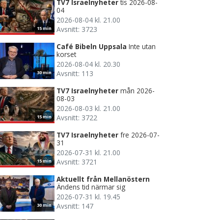
TV7 Israelnyheter
tis 2026-08-
04
2026-08-04 kl. 21.00
Avsnitt: 3723
15 min
Café Bibeln Uppsala
Inte utan
korset
2026-08-04 kl. 20.30
Avsnitt: 113
30 min
TV7 Israelnyheter
mån 2026-
08-03
2026-08-03 kl. 21.00
Avsnitt: 3722
15 min
TV7 Israelnyheter
fre 2026-07-
31
2026-07-31 kl. 21.00
Avsnitt: 3721
15 min
Aktuellt från Mellanöstern
Ändens tid närmar sig
2026-07-31 kl. 19.45
Avsnitt: 147
30 min