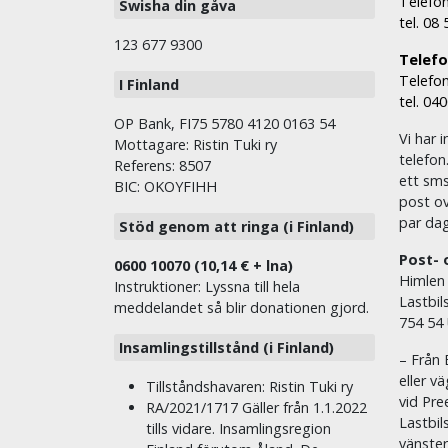
Telefon
Swisha din gåva
tel. 08
123 677 9300
Telefon
Telefon
I Finland
tel. 04
OP Bank, FI75 5780 4120 0163 54
Vi har i
Mottagare: Ristin Tuki ry
telefon
Referens: 8507
ett sms 
BIC: OKOYFIHH
post ov
par dag
Stöd genom att ringa (i Finland)
Post- 
0600 10070 (10,14 € + lna)
Himlen
Instruktioner: Lyssna till hela
Lastbil
meddelandet så blir donationen gjord.
754 54
Insamlingstillstånd (i Finland)
– Från 
eller v
Tillståndshavaren: Ristin Tuki ry
vid Pre
RA/2021/1717 Gäller från 1.1.2022
Lastbil
tills vidare. Insamlingsregion
vänste