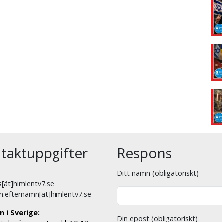
taktuppgifter
Respons
Ditt namn (obligatoriskt)
[ät]himlentv7.se
n.efternamn[ät]himlentv7.se
n i Sverige:
Din epost (obligatoriskt)