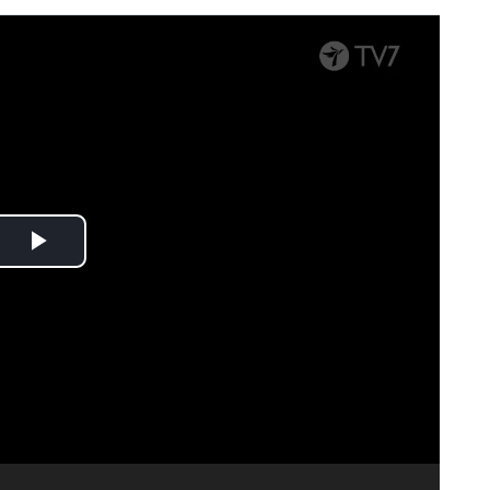
Spela
upp
video