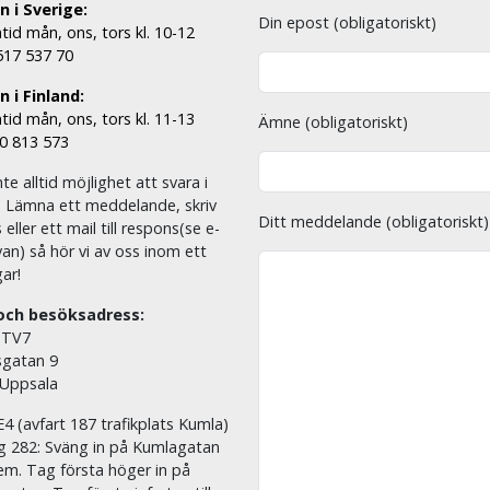
n i Sverige:
Din epost (obligatoriskt)
tid mån, ons, tors kl. 10-12
 517 537 70
 i Finland:
tid mån, ons, tors kl. 11-13
Ämne (obligatoriskt)
00 813 573
nte alltid möjlighet att svara i
. Lämna ett meddelande, skriv
Ditt meddelande (obligatoriskt)
eller ett mail till respons(se e-
an) så hör vi av oss inom ett
ar!
och besöksadress:
 TV7
sgatan 9
 Uppsala
E4 (avfart 187 trafikplats Kumla)
äg 282: Sväng in på Kumlagatan
em. Tag första höger in på