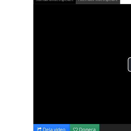
Dela video
Donera