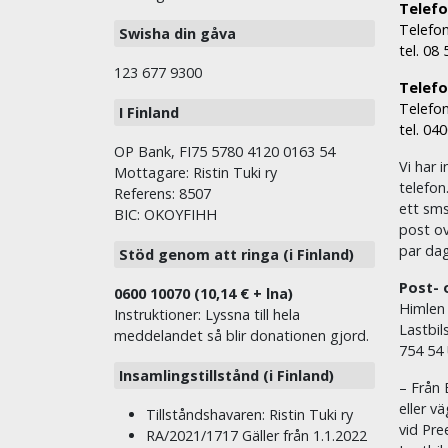
Telefo
Telefon
Swisha din gåva
tel. 08
123 677 9300
Telefon
Telefon
I Finland
tel. 04
OP Bank, FI75 5780 4120 0163 54
Vi har i
Mottagare: Ristin Tuki ry
telefon
Referens: 8507
ett sms 
BIC: OKOYFIHH
post ov
par dag
Stöd genom att ringa (i Finland)
Post- 
0600 10070 (10,14 € + lna)
Himlen
Instruktioner: Lyssna till hela
Lastbil
meddelandet så blir donationen gjord.
754 54
Insamlingstillstånd (i Finland)
– Från 
eller v
Tillståndshavaren: Ristin Tuki ry
vid Pre
RA/2021/1717 Gäller från 1.1.2022