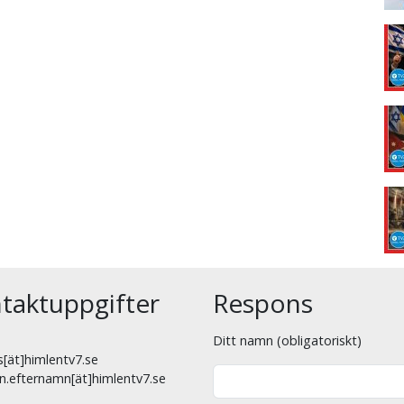
taktuppgifter
Respons
Ditt namn (obligatoriskt)
[ät]himlentv7.se
n.efternamn[ät]himlentv7.se