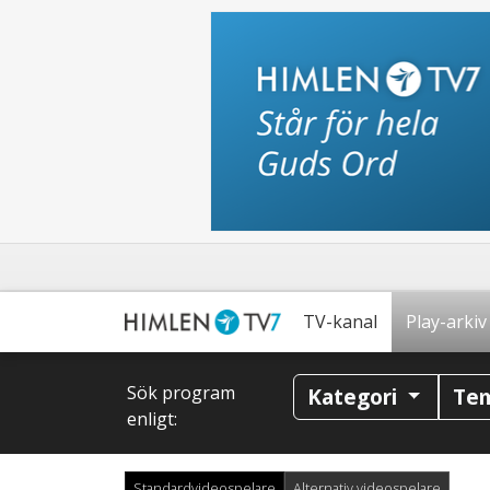
TV-kanal
Play-arkiv
Sök program
Kategori
Te
enligt:
Standardvideospelare
Alternativ videospelare