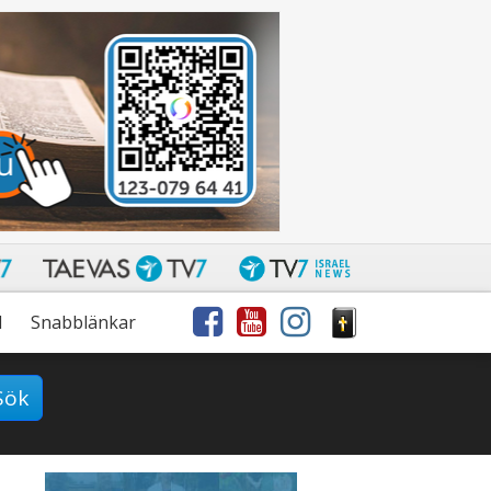
l
Snabblänkar
Sök