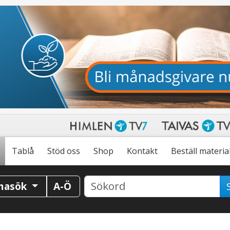
Tablå
Stöd oss
Shop
Kontakt
Beställ materia
masök
A-Ö