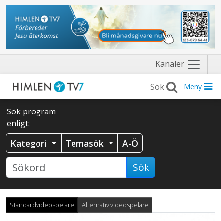
Näytä
Kanaler
valikko
Meny
Sök program
enligt:
Kategori
Temasök
A-Ö
Sök
Standardvideospelare
Alternativ videospelare