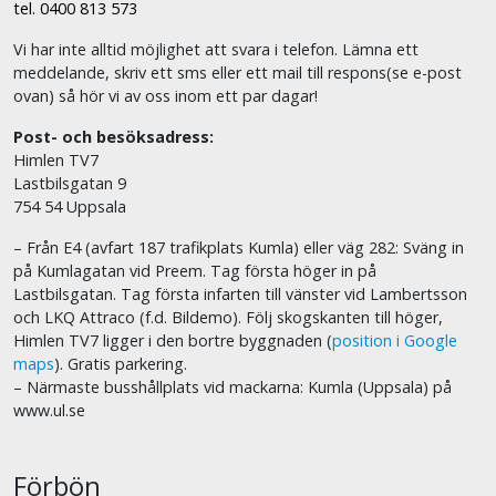
tel. 0400 813 573
Vi har inte alltid möjlighet att svara i telefon. Lämna ett
meddelande, skriv ett sms eller ett mail till respons(se e-post
ovan) så hör vi av oss inom ett par dagar!
Post- och besöksadress:
Himlen TV7
Lastbilsgatan 9
754 54 Uppsala
– Från E4 (avfart 187 trafikplats Kumla) eller väg 282: Sväng in
på Kumlagatan vid Preem. Tag första höger in på
Lastbilsgatan. Tag första infarten till vänster vid Lambertsson
och LKQ Attraco (f.d. Bildemo). Följ skogskanten till höger,
Himlen TV7 ligger i den bortre byggnaden (
position i Google
maps
). Gratis parkering.
– Närmaste busshållplats vid mackarna: Kumla (Uppsala) på
www.ul.se
Förbön