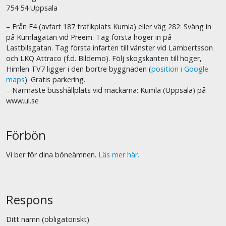
754 54 Uppsala
– Från E4 (avfart 187 trafikplats Kumla) eller väg 282: Sväng in
på Kumlagatan vid Preem. Tag första höger in på
Lastbilsgatan. Tag första infarten till vänster vid Lambertsson
och LKQ Attraco (f.d. Bildemo). Följ skogskanten till höger,
Himlen TV7 ligger i den bortre byggnaden (
position i Google
maps
). Gratis parkering.
– Närmaste busshållplats vid mackarna: Kumla (Uppsala) på
www.ul.se
Förbön
Vi ber för dina böneämnen.
Läs mer här.
Respons
Ditt namn (obligatoriskt)