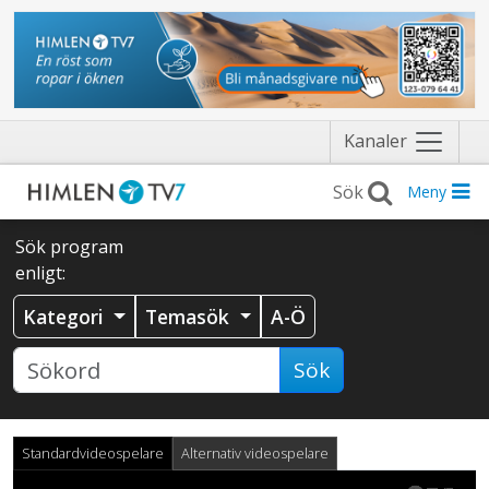
Näytä
Kanaler
valikko
Meny
Sök program
enligt:
Kategori
Temasök
A-Ö
Sök
Standardvideospelare
Alternativ videospelare