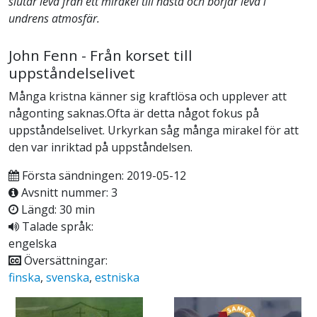
slutar leva från ett mirakel till nästa och börjar leva i
undrens atmosfär.
John Fenn - Från korset till
uppståndelselivet
Många kristna känner sig kraftlösa och upplever att
någonting saknas.Ofta är detta något fokus på
uppståndelselivet. Urkyrkan såg många mirakel för att
den var inriktad på uppståndelsen.
Första sändningen: 2019-05-12
Avsnitt nummer: 3
Längd: 30 min
Talade språk:
engelska
Översättningar:
finska
,
svenska
,
estniska