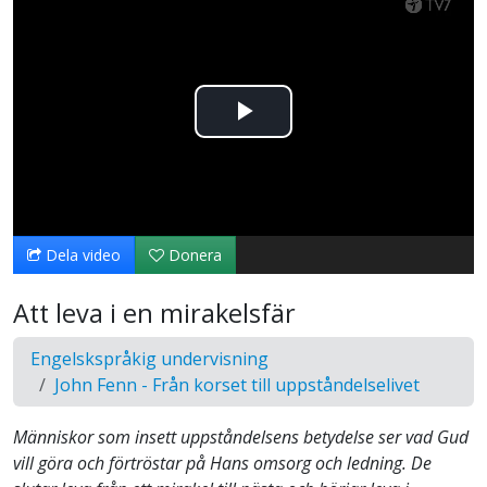
Spela
upp
video
Dela video
Donera
Att leva i en mirakelsfär
Engelskspråkig undervisning
John Fenn - Från korset till uppståndelselivet
Människor som insett uppståndelsens betydelse ser vad Gud
vill göra och förtröstar på Hans omsorg och ledning. De