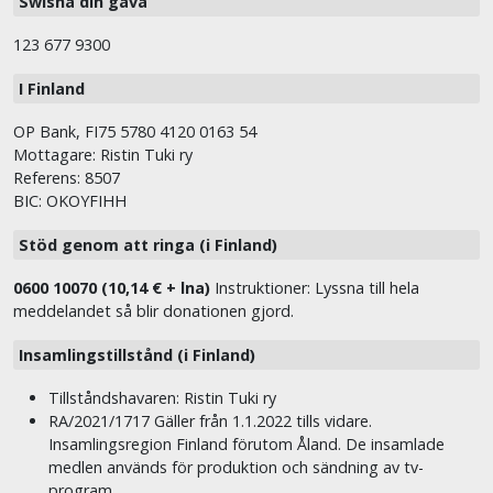
Swisha din gåva
123 677 9300
I Finland
OP Bank, FI75 5780 4120 0163 54
Mottagare: Ristin Tuki ry
Referens: 8507
BIC: OKOYFIHH
Stöd genom att ringa (i Finland)
0600 10070 (10,14 € + lna)
Instruktioner: Lyssna till hela
meddelandet så blir donationen gjord.
Insamlingstillstånd (i Finland)
Tillståndshavaren: Ristin Tuki ry
RA/2021/1717 Gäller från 1.1.2022 tills vidare.
Insamlingsregion Finland förutom Åland. De insamlade
medlen används för produktion och sändning av tv-
program.