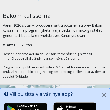
Bakom kulisserna
Våren 2026 slutar vi producera vårt tryckta nyhetsbrev Bakom
kulisserna. Få programnyheter varje vecka i din inkorg i stället
genom att beställa e-nyhetsbrevet Kanalnytt ovan!
© 2026 Himlen TV7
Dessa sidor drivs av Himlen TV7 som förbehåller sig rätten till
innehållet och till alla ändringar som görs på sidorna.
Program som publiceras av Himlen TV7 får laddas ner enbart för privat
bruk. All vidarepublicering av program, textningar eller delar av dem är
absolut förbjuden.
Vill du titta via vår nya app?
Alla tungor ska bekänna att Jesus Kristus
är Herren, Gud Fadern till ära. (Fil 2:11)