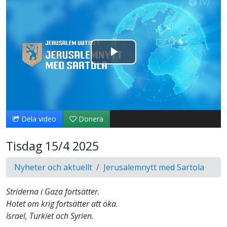
Spela
upp
video
Dela video
Donera
Tisdag 15/4 2025
Nyheter och aktuellt
Jerusalemnytt med Sartola
Striderna i Gaza fortsätter.
Hotet om krig fortsätter att öka.
Israel, Turkiet och Syrien.