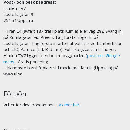
Post- och besöksadress:
Himlen TV7
Lastbilsgatan 9
754 54 Uppsala
– Från E4 (avfart 187 trafikplats Kumla) eller väg 282: Sväng in
på Kumlagatan vid Preem. Tag första höger in på
Lastbilsgatan. Tag första infarten till vänster vid Lambertsson
och LKQ Attraco (f.d. Bildemo). Följ skogskanten till höger,
Himlen TV7 ligger i den bortre byggnaden (
position i Google
maps
). Gratis parkering.
– Närmaste busshållplats vid mackarna: Kumla (Uppsala) på
www.ul.se
Förbön
Vi ber för dina böneämnen.
Läs mer här.