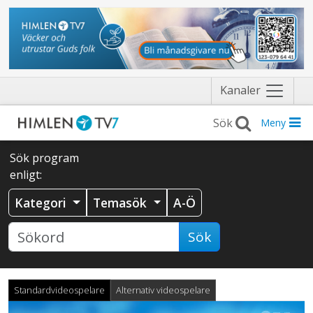
Näytä
Kanaler
valikko
Meny
Sök program
enligt:
Kategori
Temasök
A-Ö
Sök
Standardvideospelare
Alternativ videospelare