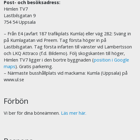
Post- och besöksadress:
Himlen TV7
Lastbilsgatan 9
754 54 Uppsala
– Från E4 (avfart 187 trafikplats Kumla) eller väg 282: Sväng in
på Kumlagatan vid Preem. Tag första höger in på
Lastbilsgatan. Tag första infarten till vänster vid Lambertsson
och LKQ Attraco (f.d. Bildemo). Följ skogskanten till höger,
Himlen TV7 ligger i den bortre byggnaden (
position i Google
maps
). Gratis parkering.
– Närmaste busshållplats vid mackarna: Kumla (Uppsala) på
www.ul.se
Förbön
Vi ber för dina böneämnen.
Läs mer här.