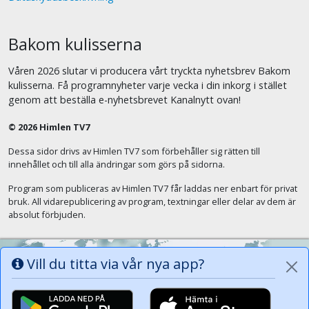
Bakom kulisserna
Våren 2026 slutar vi producera vårt tryckta nyhetsbrev Bakom
kulisserna. Få programnyheter varje vecka i din inkorg i stället
genom att beställa e-nyhetsbrevet Kanalnytt ovan!
© 2026 Himlen TV7
Dessa sidor drivs av Himlen TV7 som förbehåller sig rätten till
innehållet och till alla ändringar som görs på sidorna.
Program som publiceras av Himlen TV7 får laddas ner enbart för privat
bruk. All vidarepublicering av program, textningar eller delar av dem är
absolut förbjuden.
Vill du titta via vår nya app?
Alla tungor ska bekänna att Jesus Kristus
är Herren, Gud Fadern till ära. (Fil 2:11)