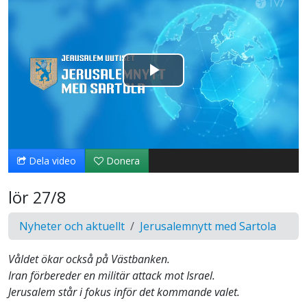
Spela
upp
video
Dela video
Donera
lör 27/8
Nyheter och aktuellt
Jerusalemnytt med Sartola
Våldet ökar också på Västbanken.
Iran förbereder en militär attack mot Israel.
Jerusalem står i fokus inför det kommande valet.