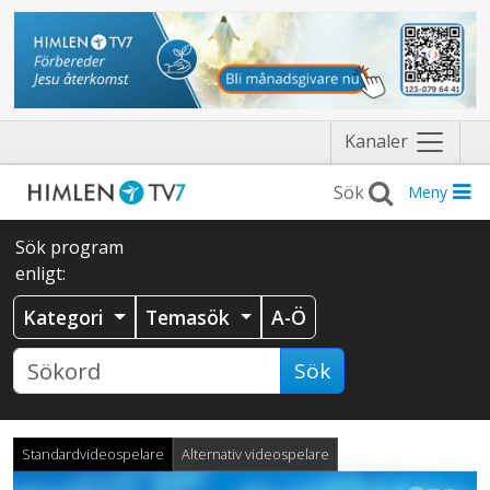
Näytä
Kanaler
valikko
Meny
Sök program
enligt:
Kategori
Temasök
A-Ö
Sök
Standardvideospelare
Alternativ videospelare