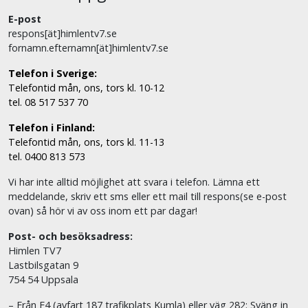
E-post
respons[ät]himlentv7.se
fornamn.efternamn[ät]himlentv7.se
Telefon i Sverige:
Telefontid mån, ons, tors kl. 10-12
tel. 08 517 537 70
Telefon i Finland:
Telefontid mån, ons, tors kl. 11-13
tel. 0400 813 573
Vi har inte alltid möjlighet att svara i telefon. Lämna ett
meddelande, skriv ett sms eller ett mail till respons(se e-post
ovan) så hör vi av oss inom ett par dagar!
Post- och besöksadress:
Himlen TV7
Lastbilsgatan 9
754 54 Uppsala
– Från E4 (avfart 187 trafikplats Kumla) eller väg 282: Sväng in