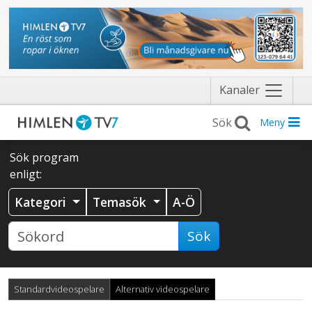
Näytä
Kanaler
valikko
Meny
Sök program
enligt:
Kategori
Temasök
A-Ö
Sök
Standardvideospelare
Alternativ videospelare