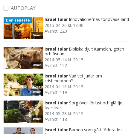
AUTOPLAY
Israel talar
Innovationernas förlovade land
Den senaste
2015-04-26 kl. 18.30
Avsnitt: 220
30 min
Israel talar
Bibliska djur: Kamelen, geten
och åsnan
2014-05-14 kl. 20.15
Avsnitt: 122
30 min
Israel talar
Vad vet judar om
kristendomen?
2014-04-16 kl. 20.15
Avsnitt: 119
30 min
Israel talar
Sorg över förlust och glädje
över livet
2014-05-28 kl. 20.15
Avsnitt: 118
30 min
Israel talar
Barnen som gått förlorade i