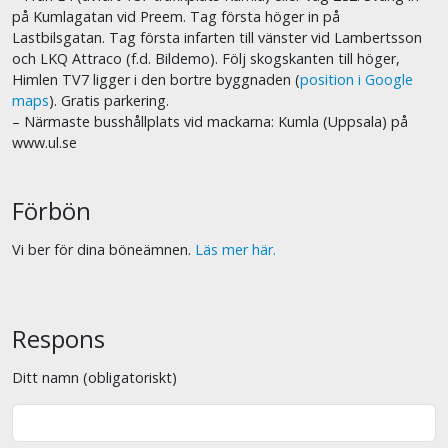
på Kumlagatan vid Preem. Tag första höger in på
Lastbilsgatan. Tag första infarten till vänster vid Lambertsson
och LKQ Attraco (f.d. Bildemo). Följ skogskanten till höger,
Himlen TV7 ligger i den bortre byggnaden (
position i Google
maps
). Gratis parkering.
– Närmaste busshållplats vid mackarna: Kumla (Uppsala) på
www.ul.se
Förbön
Vi ber för dina böneämnen.
Läs mer här.
Respons
Ditt namn (obligatoriskt)