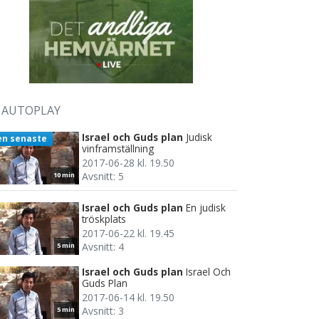
AUTOPLAY
Israel och Guds plan
Judisk
en senaste
vinframställning
2017-06-28 kl. 19.50
Avsnitt: 5
10 min
Israel och Guds plan
En judisk
tröskplats
2017-06-22 kl. 19.45
Avsnitt: 4
5 min
Israel och Guds plan
Israel Och
Guds Plan
2017-06-14 kl. 19.50
Avsnitt: 3
5 min