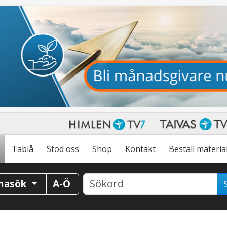
Tablå
Stöd oss
Shop
Kontakt
Beställ materia
masök
A-Ö