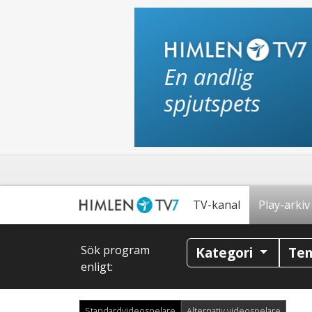
TV-kanal
Play-arkiv
Sök program
Kategori
Te
enligt:
Standardvideospelare
Alternativ videospelare