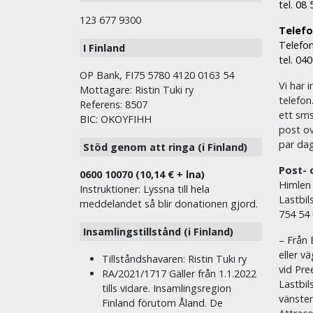
tel. 08
123 677 9300
Telefon
Telefon
I Finland
tel. 04
OP Bank, FI75 5780 4120 0163 54
Vi har i
Mottagare: Ristin Tuki ry
telefon
Referens: 8507
ett sms 
BIC: OKOYFIHH
post ov
par dag
Stöd genom att ringa (i Finland)
Post- 
0600 10070 (10,14 € + lna)
Himlen
Instruktioner: Lyssna till hela
Lastbil
meddelandet så blir donationen gjord.
754 54
Insamlingstillstånd (i Finland)
– Från 
eller v
Tillståndshavaren: Ristin Tuki ry
vid Pre
RA/2021/1717 Gäller från 1.1.2022
Lastbil
tills vidare. Insamlingsregion
vänste
Finland förutom Åland. De