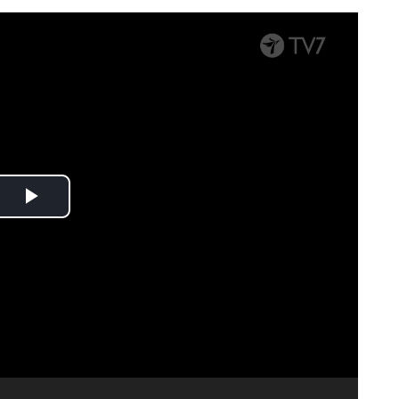
Spela
upp
video