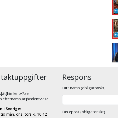
taktuppgifter
Respons
Ditt namn (obligatoriskt)
[ät]himlentv7.se
n.efternamn[ät]himlentv7.se
n i Sverige:
Din epost (obligatoriskt)
tid mån, ons, tors kl. 10-12