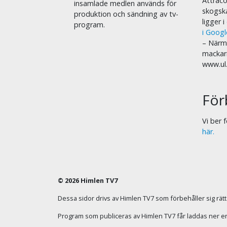
Attraco
insamlade medlen används för
skogska
produktion och sändning av tv-
ligger 
program.
i Goog
– Närma
mackar
www.ul
För
Vi ber
här.
© 2026 Himlen TV7
Dessa sidor drivs av Himlen TV7 som förbehåller sig rätten
Program som publiceras av Himlen TV7 får laddas ner enba