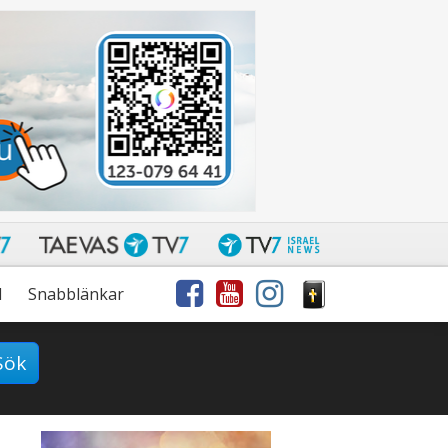
l
Snabblänkar
Sök