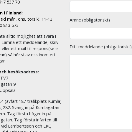
 517 537 70
 i Finland:
tid mån, ons, tors kl. 11-13
Ämne (obligatoriskt)
00 813 573
nte alltid möjlighet att svara i
. Lämna ett meddelande, skriv
Ditt meddelande (obligatoriskt)
eller ett mail till respons(se e-
an) så hör vi av oss inom ett
ar!
och besöksadress:
 TV7
sgatan 9
 Uppsala
E4 (avfart 187 trafikplats Kumla)
äg 282: Sväng in på Kumlagatan
em. Tag första höger in på
sgatan. Tag första infarten till
r vid Lambertsson och LKQ