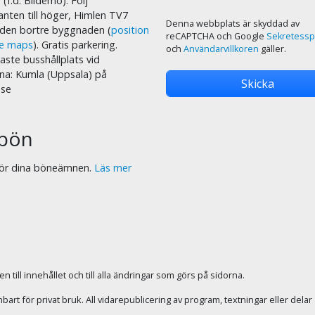
 (f.d. Bildemo). Följ
nten till höger, Himlen TV7
Denna webbplats är skyddad av
i den bortre byggnaden (
position
reCAPTCHA och Google
Sekretessp
le maps
). Gratis parkering.
och
Användarvillkoren
gäller.
ste busshållplats vid
na: Kumla (Uppsala) på
.se
bön
 för dina böneämnen.
Läs mer
 till innehållet och till alla ändringar som görs på sidorna.
rt för privat bruk. All vidarepublicering av program, textningar eller dela