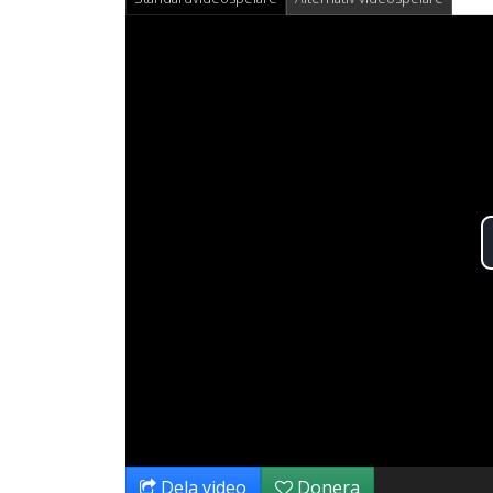
Dela video
Donera