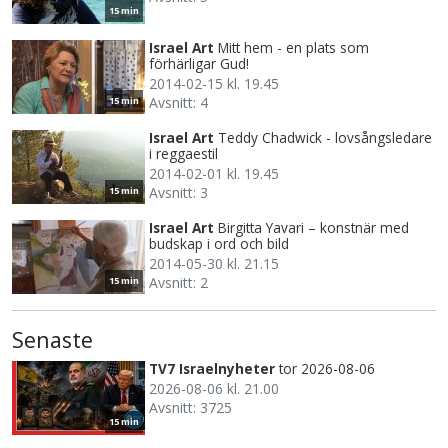
15 min
Israel Art
Mitt hem - en plats som
förhärligar Gud!
2014-02-15 kl. 19.45
Avsnitt: 4
15 min
Israel Art
Teddy Chadwick - lovsångsledare
i reggaestil
2014-02-01 kl. 19.45
Avsnitt: 3
15 min
Israel Art
Birgitta Yavari – konstnär med
budskap i ord och bild
2014-05-30 kl. 21.15
Avsnitt: 2
15 min
Senaste
TV7 Israelnyheter
tor 2026-08-06
2026-08-06 kl. 21.00
Avsnitt: 3725
15 min