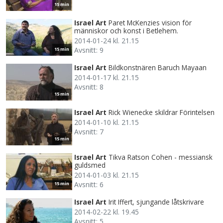
15 min
Israel Art
Paret McKenzies vision för
människor och konst i Betlehem.
2014-01-24 kl. 21.15
Avsnitt: 9
15 min
Israel Art
Bildkonstnären Baruch Mayaan
2014-01-17 kl. 21.15
Avsnitt: 8
15 min
Israel Art
Rick Wienecke skildrar Förintelsen
2014-01-10 kl. 21.15
Avsnitt: 7
15 min
Israel Art
Tikva Ratson Cohen - messiansk
guldsmed
2014-01-03 kl. 21.15
Avsnitt: 6
15 min
Israel Art
Irit Iffert, sjungande låtskrivare
2014-02-22 kl. 19.45
Avsnitt: 5