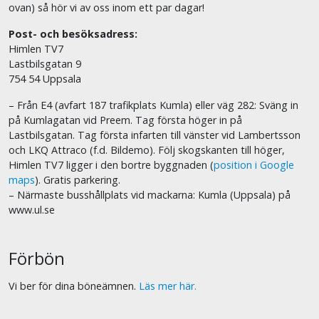
ovan) så hör vi av oss inom ett par dagar!
Post- och besöksadress:
Himlen TV7
Lastbilsgatan 9
754 54 Uppsala
– Från E4 (avfart 187 trafikplats Kumla) eller väg 282: Sväng in
på Kumlagatan vid Preem. Tag första höger in på
Lastbilsgatan. Tag första infarten till vänster vid Lambertsson
och LKQ Attraco (f.d. Bildemo). Följ skogskanten till höger,
Himlen TV7 ligger i den bortre byggnaden (
position i Google
maps
). Gratis parkering.
– Närmaste busshållplats vid mackarna: Kumla (Uppsala) på
www.ul.se
Förbön
Vi ber för dina böneämnen.
Läs mer här.