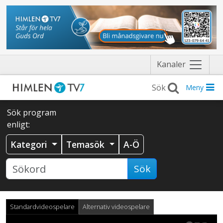
Näytä
Kanaler
valikko
Meny
Sök program
enligt:
Kategori
Temasök
A-Ö
Sök
Standardvideospelare
Alternativ videospelare