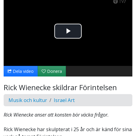
Spela
upp
video
Dela video
Donera
Rick Wienecke skildrar Förintelsen
Musik och kultur
Israel Art
Rick Wienecke anser att konsten bör väcka frågor.
Rick Wienecke har skulpterat i 25 år och är känd för sina