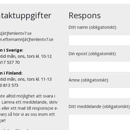
taktuppgifter
Respons
Ditt namn (obligatoriskt)
[ät]himlentv7.se
n.efternamn[ät]himlentv7.se
n i Sverige:
Din epost (obligatoriskt)
tid mån, ons, tors kl. 10-12
 517 537 70
 i Finland:
tid mån, ons, tors kl. 11-13
Ämne (obligatoriskt)
00 813 573
nte alltid möjlighet att svara i
. Lämna ett meddelande, skriv
Ditt meddelande (obligatoriskt)
eller ett mail till respons(se e-
an) så hör vi av oss inom ett
ar!