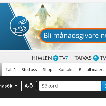
Tablå
Stöd oss
Shop
Kontakt
Beställ materia
masök
A-Ö