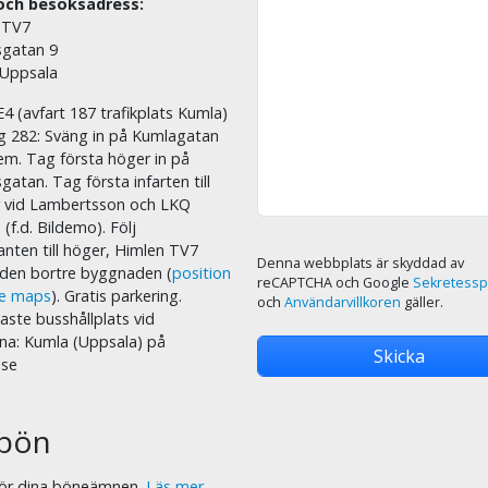
och besöksadress:
 TV7
sgatan 9
 Uppsala
E4 (avfart 187 trafikplats Kumla)
äg 282: Sväng in på Kumlagatan
em. Tag första höger in på
sgatan. Tag första infarten till
r vid Lambertsson och LKQ
 (f.d. Bildemo). Följ
nten till höger, Himlen TV7
Denna webbplats är skyddad av
i den bortre byggnaden (
position
reCAPTCHA och Google
Sekretessp
le maps
). Gratis parkering.
och
Användarvillkoren
gäller.
ste busshållplats vid
na: Kumla (Uppsala) på
.se
bön
 för dina böneämnen.
Läs mer