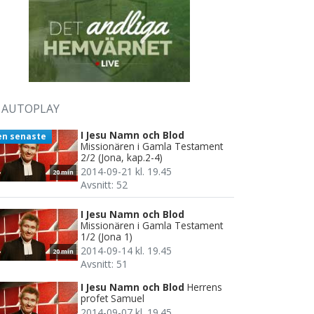
AUTOPLAY
I Jesu Namn och Blod
en senaste
Missionären i Gamla Testament
2/2 (Jona, kap.2-4)
2014-09-21 kl. 19.45
20 min
Avsnitt: 52
I Jesu Namn och Blod
Missionären i Gamla Testament
1/2 (Jona 1)
2014-09-14 kl. 19.45
20 min
Avsnitt: 51
I Jesu Namn och Blod
Herrens
profet Samuel
2014-09-07 kl. 19.45