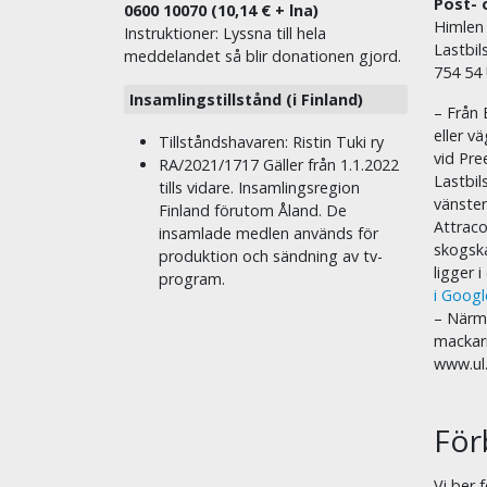
Post- 
0600 10070 (10,14 € + lna)
Himlen
Instruktioner: Lyssna till hela
Lastbil
meddelandet så blir donationen gjord.
754 54
Insamlingstillstånd (i Finland)
– Från 
eller v
Tillståndshavaren: Ristin Tuki ry
vid Pre
RA/2021/1717 Gäller från 1.1.2022
Lastbil
tills vidare. Insamlingsregion
vänste
Finland förutom Åland. De
Attraco
insamlade medlen används för
skogska
produktion och sändning av tv-
ligger 
program.
i Goog
– Närma
mackar
www.ul
För
Vi ber