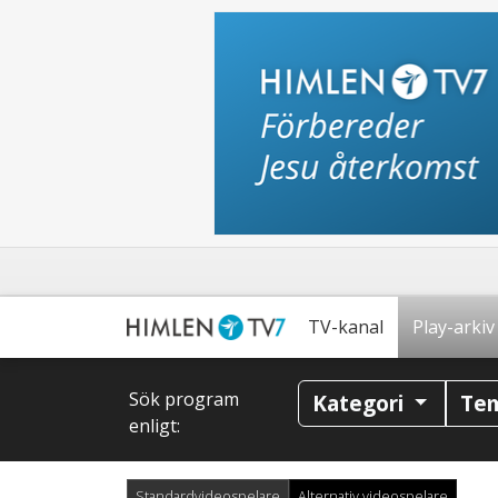
TV-kanal
Play-arkiv
Sök program
Kategori
Te
enligt:
Standardvideospelare
Alternativ videospelare