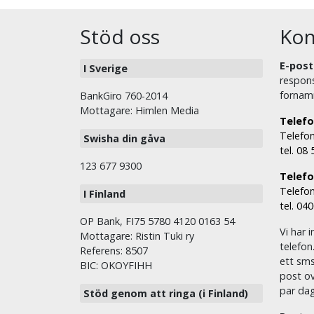
Stöd oss
Kon
E-post
I Sverige
respons
fornam
BankGiro 760-2014
Mottagare: Himlen Media
Telefo
Telefon
Swisha din gåva
tel. 08
123 677 9300
Telefon
Telefon
I Finland
tel. 04
OP Bank, FI75 5780 4120 0163 54
Vi har i
Mottagare: Ristin Tuki ry
telefon
Referens: 8507
ett sms 
BIC: OKOYFIHH
post ov
par dag
Stöd genom att ringa (i Finland)