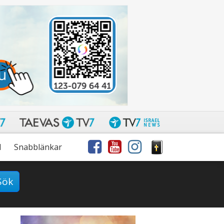
l
Snabblänkar
Sök