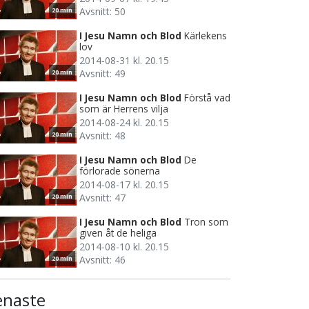
Avsnitt: 50
20 min
I Jesu Namn och Blod
Kärlekens
lov
2014-08-31 kl. 20.15
Avsnitt: 49
20 min
I Jesu Namn och Blod
Förstå vad
som är Herrens vilja
2014-08-24 kl. 20.15
Avsnitt: 48
20 min
I Jesu Namn och Blod
De
förlorade sönerna
2014-08-17 kl. 20.15
Avsnitt: 47
20 min
I Jesu Namn och Blod
Tron som
given åt de heliga
2014-08-10 kl. 20.15
Avsnitt: 46
20 min
enaste