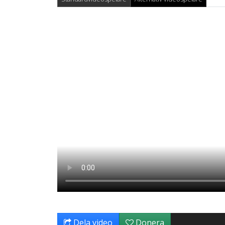
Dela video
Donera