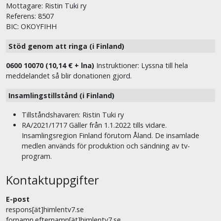
Mottagare: Ristin Tuki ry
Referens: 8507
BIC: OKOYFIHH
Stöd genom att ringa (i Finland)
0600 10070 (10,14 € + lna)
Instruktioner: Lyssna till hela
meddelandet så blir donationen gjord.
Insamlingstillstånd (i Finland)
Tillståndshavaren: Ristin Tuki ry
RA/2021/1717 Gäller från 1.1.2022 tills vidare.
Insamlingsregion Finland förutom Åland. De insamlade
medlen används för produktion och sändning av tv-
program.
Kontaktuppgifter
E-post
respons[ät]himlentv7.se
fornamn.efternamn[ät]himlentv7.se