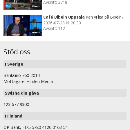
Avsnitt: 3718
15 min
Café Bibeln Uppsala
Kan vi lita på Bibeln?
2026-07-28 kl. 20.30
Avsnitt: 112
30 min
Stöd oss
I Sverige
BankGiro 760-2014
Mottagare: Himlen Media
Swisha din gåva
123 677 9300
I Finland
OP Bank, FI75 5780 4120 0163 54