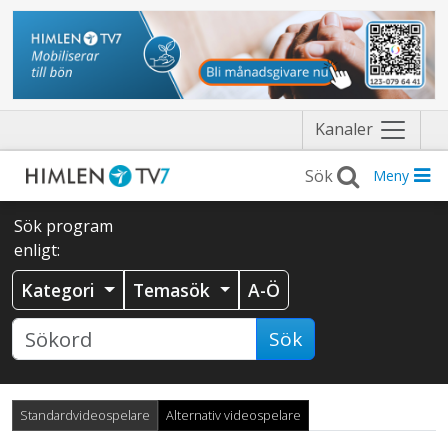
Näytä
Kanaler
valikko
Meny
Sök program
enligt:
Kategori
Temasök
A-Ö
Sök
Standardvideospelare
Alternativ videospelare