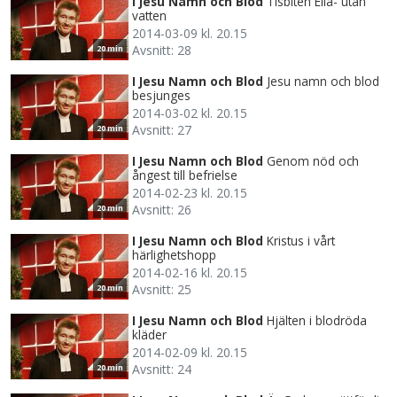
I Jesu Namn och Blod
Tisbiten Elia- utan
vatten
2014-03-09 kl. 20.15
Avsnitt: 28
20 min
I Jesu Namn och Blod
Jesu namn och blod
besjunges
2014-03-02 kl. 20.15
Avsnitt: 27
20 min
I Jesu Namn och Blod
Genom nöd och
ångest till befrielse
2014-02-23 kl. 20.15
Avsnitt: 26
20 min
I Jesu Namn och Blod
Kristus i vårt
härlighetshopp
2014-02-16 kl. 20.15
Avsnitt: 25
20 min
I Jesu Namn och Blod
Hjälten i blodröda
kläder
2014-02-09 kl. 20.15
Avsnitt: 24
20 min