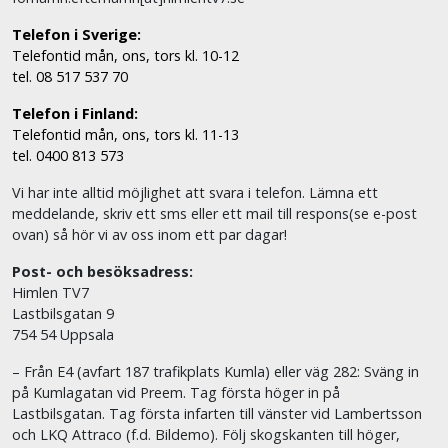
Telefon i Sverige:
Telefontid mån, ons, tors kl. 10-12
tel. 08 517 537 70
Telefon i Finland:
Telefontid mån, ons, tors kl. 11-13
tel. 0400 813 573
Vi har inte alltid möjlighet att svara i telefon. Lämna ett
meddelande, skriv ett sms eller ett mail till respons(se e-post
ovan) så hör vi av oss inom ett par dagar!
Post- och besöksadress:
Himlen TV7
Lastbilsgatan 9
754 54 Uppsala
– Från E4 (avfart 187 trafikplats Kumla) eller väg 282: Sväng in
på Kumlagatan vid Preem. Tag första höger in på
Lastbilsgatan. Tag första infarten till vänster vid Lambertsson
och LKQ Attraco (f.d. Bildemo). Följ skogskanten till höger,