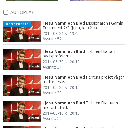
AUTOPLAY
I Jesu Namn och Blod
Missionären i Gamla
Den senaste
Testament 2/2 (Jona, kap.2-4)
2014-09-21 kl. 19.45
Avsnitt: 52
20 min
I Jesu Namn och Blod
Tisbiten Elia och
baalsprofeterna
2014-03-30 kl. 20.15
Avsnitt: 31
20 min
I Jesu Namn och Blod
Herrens profet vågar
allt för Jesus
2014-03-23 kl. 20.15
Avsnitt: 30
20 min
I Jesu Namn och Blod
Tisbiten Elia- utan
mat och dryck
2014-03-16 kl. 20.15
Avsnitt: 29
20 min