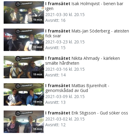
I framsätet
Isak Holmqvist - benen bar
igen
2021-03-30 kl. 20.15
Avsnitt: 16
15 min
I framsätet
Mats-Jan Söderberg - ateisten
fick svar
2021-03-23 kl. 20.15
Avsnitt: 15
15 min
I framsätet
Nikita Ahmady - kärleken
smälte hårdheten
2021-03-16 kl. 20.15
Avsnitt: 14
15 min
I framsätet
Mattias Bjurenholt -
genomskådad av Gud
2021-03-09 kl. 20.15
Avsnitt: 13
15 min
I framsätet
Erik Stigsson - Gud söker oss
2021-03-02 kl. 20.15
Avsnitt: 12
15 min