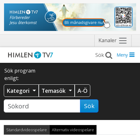
Näytä
Kanaler
valikko
Meny
Sök program
enligt:
Kategori
Temasök
A-Ö
Sök
Standardvideospelare
Alternativ videospelare