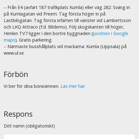
– Från E4 (avfart 187 trafikplats Kumla) eller väg 282: Sväng in
på Kumlagatan vid Preem. Tag första höger in på
Lastbilsgatan. Tag första infarten till vänster vid Lambertsson
och LKQ Attraco (f.d. Bildemo). Följ skogskanten till höger,
Himlen TV7 ligger i den bortre byggnaden (
position i Google
maps
). Gratis parkering.
– Närmaste busshållplats vid mackarna: Kumla (Uppsala) på
www.ul.se
Förbön
Vi ber för dina böneämnen.
Läs mer här.
Respons
Ditt namn (obligatoriskt)