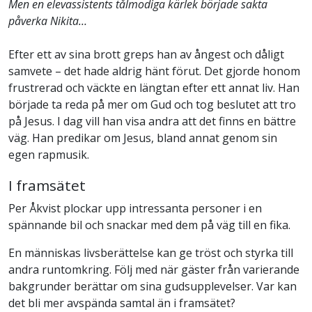
Men en elevassistents tålmodiga kärlek började sakta
påverka Nikita…
Efter ett av sina brott greps han av ångest och dåligt
samvete – det hade aldrig hänt förut. Det gjorde honom
frustrerad och väckte en längtan efter ett annat liv. Han
började ta reda på mer om Gud och tog beslutet att tro
på Jesus. I dag vill han visa andra att det finns en bättre
väg. Han predikar om Jesus, bland annat genom sin
egen rapmusik.
I framsätet
Per Åkvist plockar upp intressanta personer i en
spännande bil och snackar med dem på väg till en fika.
En människas livsberättelse kan ge tröst och styrka till
andra runtomkring. Följ med när gäster från varierande
bakgrunder berättar om sina gudsupplevelser. Var kan
det bli mer avspända samtal än i framsätet?