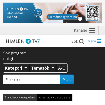
Näytä
Kanaler
valikko
Meny
Sök program
enligt:
Kategori
Temasök
A-Ö
Sök
Standardvideospelare
Alternativ videospelare