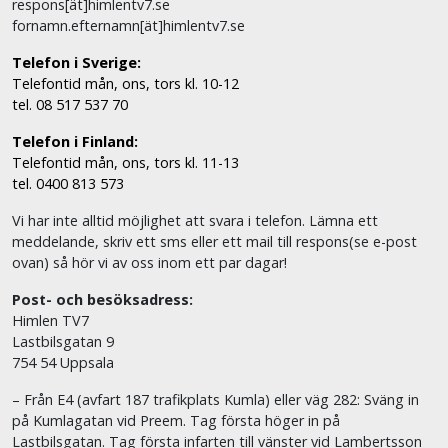
respons[ät]himlentv7.se
fornamn.efternamn[ät]himlentv7.se
Telefon i Sverige:
Telefontid mån, ons, tors kl. 10-12
tel. 08 517 537 70
Telefon i Finland:
Telefontid mån, ons, tors kl. 11-13
tel. 0400 813 573
Vi har inte alltid möjlighet att svara i telefon. Lämna ett
meddelande, skriv ett sms eller ett mail till respons(se e-post
ovan) så hör vi av oss inom ett par dagar!
Post- och besöksadress:
Himlen TV7
Lastbilsgatan 9
754 54 Uppsala
– Från E4 (avfart 187 trafikplats Kumla) eller väg 282: Sväng in
på Kumlagatan vid Preem. Tag första höger in på
Lastbilsgatan. Tag första infarten till vänster vid Lambertsson