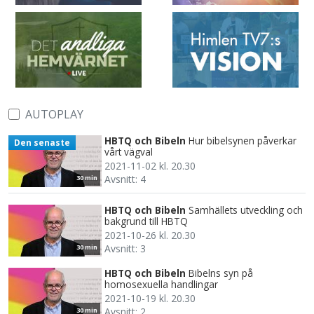
AUTOPLAY
HBTQ och Bibeln
Hur bibelsynen påverkar
Den senaste
vårt vägval
2021-11-02 kl. 20.30
Avsnitt: 4
30 min
HBTQ och Bibeln
Samhällets utveckling och
bakgrund till HBTQ
2021-10-26 kl. 20.30
Avsnitt: 3
30 min
HBTQ och Bibeln
Bibelns syn på
homosexuella handlingar
2021-10-19 kl. 20.30
Avsnitt: 2
30 min