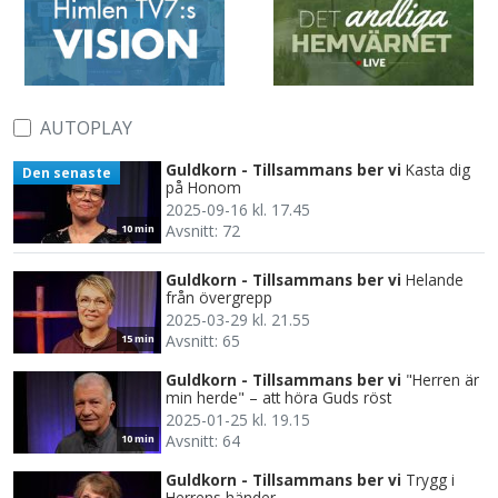
AUTOPLAY
Guldkorn - Tillsammans ber vi
Kasta dig
Den senaste
på Honom
2025-09-16 kl. 17.45
Avsnitt: 72
10 min
Guldkorn - Tillsammans ber vi
Helande
från övergrepp
2025-03-29 kl. 21.55
Avsnitt: 65
15 min
Guldkorn - Tillsammans ber vi
"Herren är
min herde" – att höra Guds röst
2025-01-25 kl. 19.15
Avsnitt: 64
10 min
Guldkorn - Tillsammans ber vi
Trygg i
Herrens händer