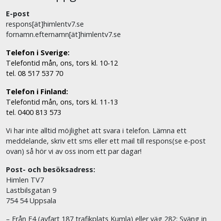
E-post
respons[ät]himlentv7.se
fornamn.efternamn[ät]himlentv7.se
Telefon i Sverige:
Telefontid mån, ons, tors kl. 10-12
tel. 08 517 537 70
Telefon i Finland:
Telefontid mån, ons, tors kl. 11-13
tel. 0400 813 573
Vi har inte alltid möjlighet att svara i telefon. Lämna ett
meddelande, skriv ett sms eller ett mail till respons(se e-post
ovan) så hör vi av oss inom ett par dagar!
Post- och besöksadress:
Himlen TV7
Lastbilsgatan 9
754 54 Uppsala
– Från E4 (avfart 187 trafikplats Kumla) eller väg 282: Sväng in