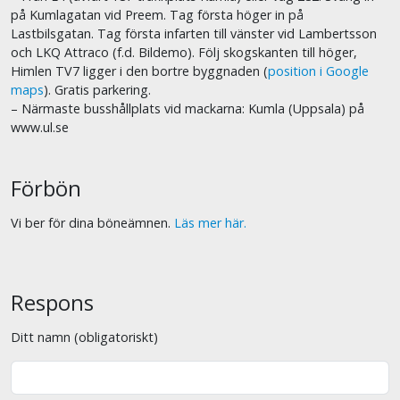
på Kumlagatan vid Preem. Tag första höger in på
Lastbilsgatan. Tag första infarten till vänster vid Lambertsson
och LKQ Attraco (f.d. Bildemo). Följ skogskanten till höger,
Himlen TV7 ligger i den bortre byggnaden (
position i Google
maps
). Gratis parkering.
– Närmaste busshållplats vid mackarna: Kumla (Uppsala) på
www.ul.se
Förbön
Vi ber för dina böneämnen.
Läs mer här.
Respons
Ditt namn (obligatoriskt)