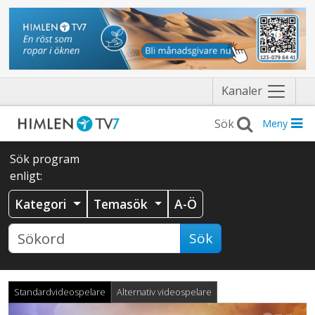
Näytä
Kanaler
valikko
Meny
Sök program
enligt:
Kategori
Temasök
A-Ö
Sök
Standardvideospelare
Alternativ videospelare