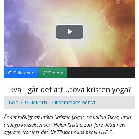
Spela
upp
video
Dela video
Donera
Tikva - går det att utöva kristen yoga?
Bön
Guldkorn - Tillsammans ber vi
Är det möjligt att utöva ”kristen yoga”, så kallad Tikva, utan
andliga konsekvenser? Helén Kristherzon, före detta new
age:are, tror inte det. Ur Tillsammans ber vi LIVE 7.