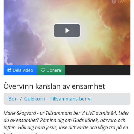
Spela
upp
video
Dela video
Donera
Övervinn känslan av ensamhet
Bön
Guldkorn - Tillsammans ber vi
Marie Skogvard - ur Tillsammans ber vi LIVE avsnitt 84. Lider
du av ensamhet? Påminn dig om Guds kärlek, närvaro och
löften. Håll dig nära Jesus, inse ditt värde och våga tro på en