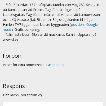
– Från E4 (avfart 187 trafikplats Kumla) eller väg 282: Sväng in
på Kumlagatan vid Preem. Tag första höger in på
Lastbilsgatan. Tag första infarten till vänster vid Lambertsson
och LKQ Attraco (f.d. Bildemo). Följ skogskanten till höger,
Himlen TV7 ligger i den bortre byggnaden (
position i Google
maps
). Gratis parkering.
– Närmaste busshållplats vid mackarna: Kumla (Uppsala) på
www.ul.se
Förbön
Vi ber för dina böneämnen.
Läs mer här.
Respons
Ditt namn (obligatoriskt)