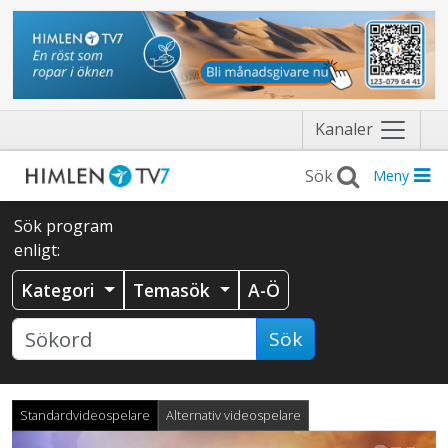
Näytä
Kanaler
valikko
Meny
Sök program
enligt:
Kategori
Temasök
A-Ö
Sök
Standardvideospelare
Alternativ videospelare