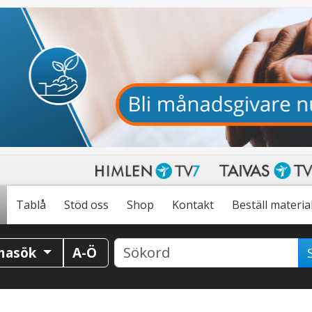
Tablå
Stöd oss
Shop
Kontakt
Beställ materia
masök
A-Ö