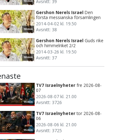
Avsnitt: 39
10 min
Gershon Nerels Israel
Den
första messianska församlingen
2014-04-02 kl. 19.50
Avsnitt: 38
10 min
Gershon Nerels Israel
Guds rike
och himmelriket 2/2
2014-03-26 kl. 19.50
Avsnitt: 37
10 min
enaste
TV7 Israelnyheter
fre 2026-08-
07
2026-08-07 kl. 21.00
Avsnitt: 3726
15 min
TV7 Israelnyheter
tor 2026-08-
06
2026-08-06 kl. 21.00
Avsnitt: 3725
15 min