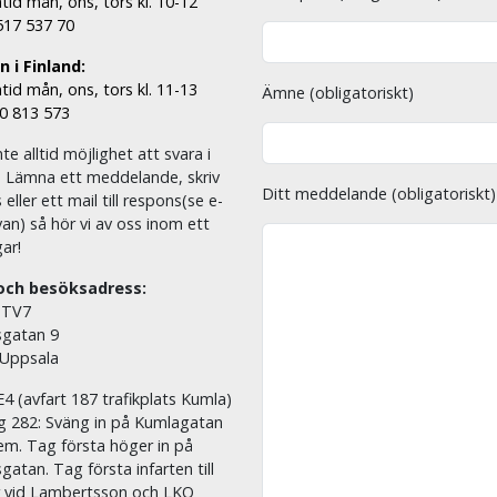
tid mån, ons, tors kl. 10-12
 517 537 70
 i Finland:
tid mån, ons, tors kl. 11-13
Ämne (obligatoriskt)
00 813 573
nte alltid möjlighet att svara i
. Lämna ett meddelande, skriv
Ditt meddelande (obligatoriskt)
eller ett mail till respons(se e-
an) så hör vi av oss inom ett
ar!
och besöksadress:
 TV7
sgatan 9
 Uppsala
E4 (avfart 187 trafikplats Kumla)
äg 282: Sväng in på Kumlagatan
em. Tag första höger in på
sgatan. Tag första infarten till
r vid Lambertsson och LKQ