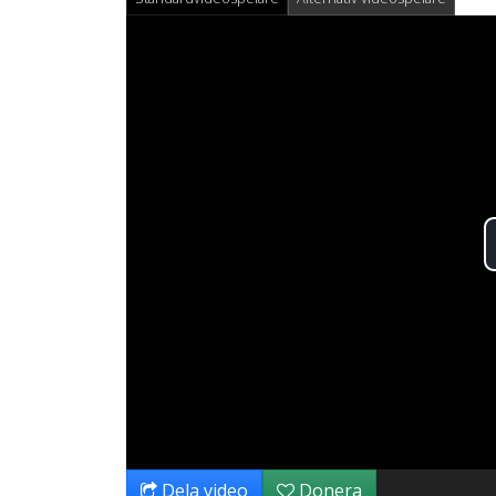
Dela video
Donera