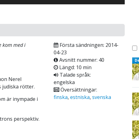
de kom med i
Första sändningen: 2014-
04-23
Avsnitt nummer: 40
D
Längd: 10 min
Talade språk:
hon Nerel
engelska
judiska rötter.
Översättningar:
finska
,
estniska
,
svenska
som är inympade i
trons perspektiv.