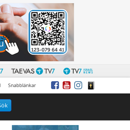
l
Snabblänkar
Sök