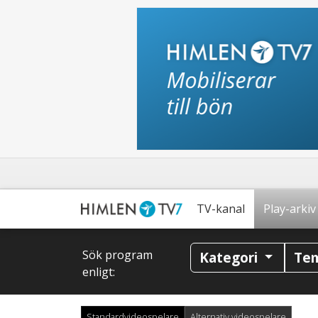
TV-kanal
Play-arkiv
Sök program
Kategori
Te
enligt:
Standardvideospelare
Alternativ videospelare