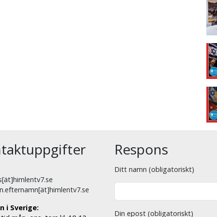
taktuppgifter
Respons
Ditt namn (obligatoriskt)
[ät]himlentv7.se
n.efternamn[ät]himlentv7.se
n i Sverige:
Din epost (obligatoriskt)