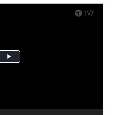
Spela
upp
video