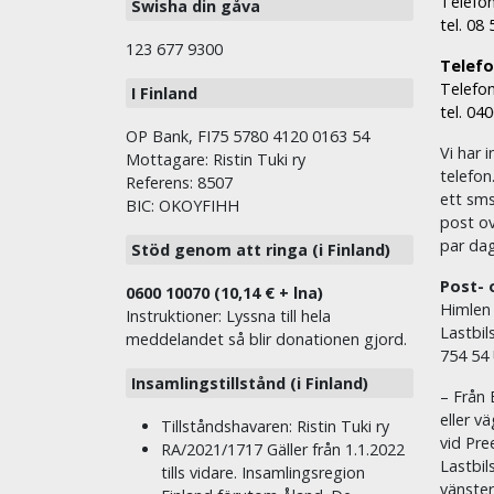
Telefon
Swisha din gåva
tel. 08
123 677 9300
Telefon
Telefon
I Finland
tel. 04
OP Bank, FI75 5780 4120 0163 54
Vi har i
Mottagare: Ristin Tuki ry
telefon
Referens: 8507
ett sms 
BIC: OKOYFIHH
post ov
par dag
Stöd genom att ringa (i Finland)
Post- 
0600 10070 (10,14 € + lna)
Himlen
Instruktioner: Lyssna till hela
Lastbil
meddelandet så blir donationen gjord.
754 54
Insamlingstillstånd (i Finland)
– Från 
eller v
Tillståndshavaren: Ristin Tuki ry
vid Pre
RA/2021/1717 Gäller från 1.1.2022
Lastbil
tills vidare. Insamlingsregion
vänste