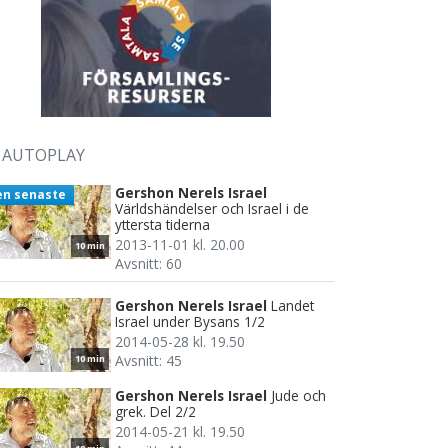
AUTOPLAY
Gershon Nerels Israel
en senaste
Världshändelser och Israel i de
yttersta tiderna
2013-11-01 kl. 20.00
10 min
Avsnitt: 60
Gershon Nerels Israel
Landet
Israel under Bysans 1/2
2014-05-28 kl. 19.50
Avsnitt: 45
10 min
Gershon Nerels Israel
Jude och
grek. Del 2/2
2014-05-21 kl. 19.50