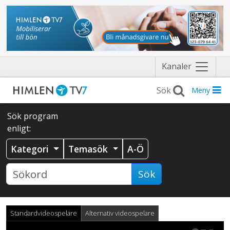
Näytä
Kanaler
valikko
Meny
Sök program
enligt:
Kategori
Temasök
A-Ö
Sök
Standardvideospelare
Alternativ videospelare