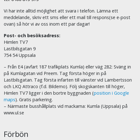
Vi har inte alltid möjlighet att svara i telefon. Lämna ett
meddelande, skriv ett sms eller ett mail till respons(se e-post
ovan) så hör vi av oss inom ett par dagar!
Post- och besöksadress:
Himlen TV7
Lastbilsgatan 9
754 54 Uppsala
– Från E4 (avfart 187 trafikplats Kumla) eller väg 282: Sväng in
på Kumlagatan vid Preem. Tag första höger in på
Lastbilsgatan. Tag första infarten till vänster vid Lambertsson
och LKQ Attraco (f.d. Bildemo). Följ skogskanten till höger,
Himlen TV7 ligger i den bortre byggnaden (
position i Google
maps
). Gratis parkering.
– Närmaste busshållplats vid mackarna: Kumla (Uppsala) på
www.ul.se
Förbön