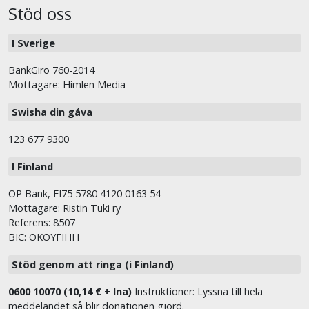
Stöd oss
I Sverige
BankGiro 760-2014
Mottagare: Himlen Media
Swisha din gåva
123 677 9300
I Finland
OP Bank, FI75 5780 4120 0163 54
Mottagare: Ristin Tuki ry
Referens: 8507
BIC: OKOYFIHH
Stöd genom att ringa (i Finland)
0600 10070 (10,14 € + lna)
Instruktioner: Lyssna till hela
meddelandet så blir donationen gjord.