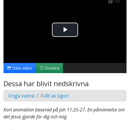
Spela
upp
video
Dela video
Donera
Dessa har blivit nedskrivna
Unga vuxna
Fullt av ögon
Kort animation baserad på Joh 11:25-27. En påminnelse om
det Jesus gjorde för dig och mig.