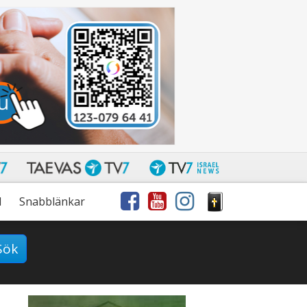
l
Snabblänkar
Sök