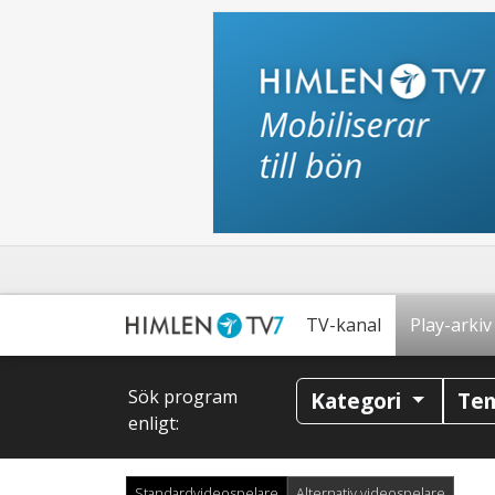
TV-kanal
Play-arkiv
Sök program
Kategori
Te
enligt:
Standardvideospelare
Alternativ videospelare