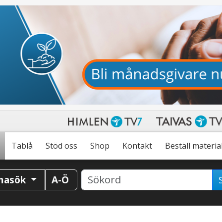
Tablå
Stöd oss
Shop
Kontakt
Beställ materia
masök
A-Ö