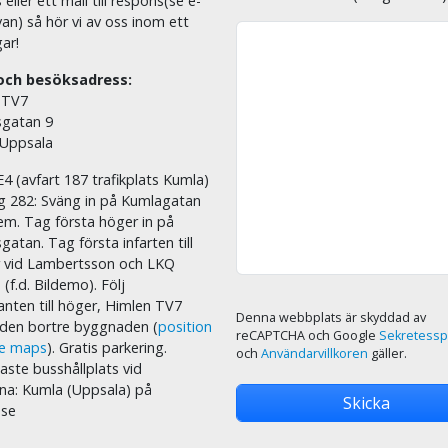
eller ett mail till respons(se e-
an) så hör vi av oss inom ett
ar!
och besöksadress:
 TV7
sgatan 9
 Uppsala
E4 (avfart 187 trafikplats Kumla)
äg 282: Sväng in på Kumlagatan
em. Tag första höger in på
sgatan. Tag första infarten till
r vid Lambertsson och LKQ
 (f.d. Bildemo). Följ
nten till höger, Himlen TV7
Denna webbplats är skyddad av
i den bortre byggnaden (
position
reCAPTCHA och Google
Sekretessp
le maps
). Gratis parkering.
och
Användarvillkoren
gäller.
ste busshållplats vid
na: Kumla (Uppsala) på
.se