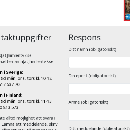
taktuppgifter
Respons
Ditt namn (obligatoriskt)
[ät]himlentv7.se
n.efternamn[ät]himlentv7.se
n i Sverige:
Din epost (obligatoriskt)
tid mån, ons, tors kl. 10-12
 517 537 70
 i Finland:
tid mån, ons, tors kl. 11-13
Ämne (obligatoriskt)
00 813 573
nte alltid möjlighet att svara i
. Lämna ett meddelande, skriv
Ditt meddelande (obligatoriskt)