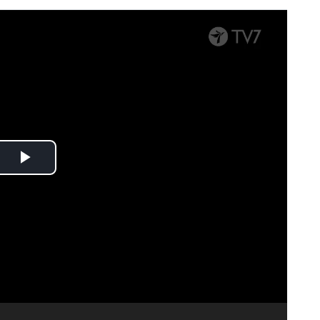
Spela
upp
video