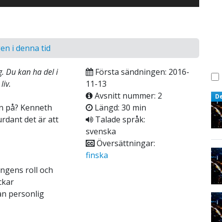
en i denna tid
. Du kan ha del i
Första sändningen: 2016-
liv.
11-13
Avsnitt nummer: 2
D
n på? Kenneth
Längd: 30 min
rdant det är att
Talade språk:
svenska
Översättningar:
finska
ngens roll och
ckar
ån personlig