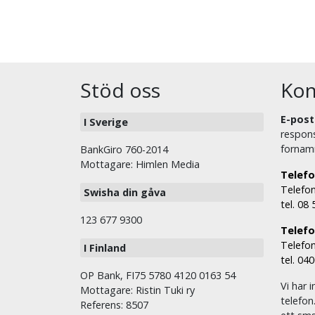
Stöd oss
Kon
E-post
I Sverige
respons
fornam
BankGiro 760-2014
Mottagare: Himlen Media
Telefo
Telefon
Swisha din gåva
tel. 08
123 677 9300
Telefon
Telefon
I Finland
tel. 04
OP Bank, FI75 5780 4120 0163 54
Vi har i
Mottagare: Ristin Tuki ry
telefon
Referens: 8507