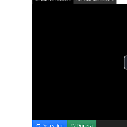
Dela video
Donera