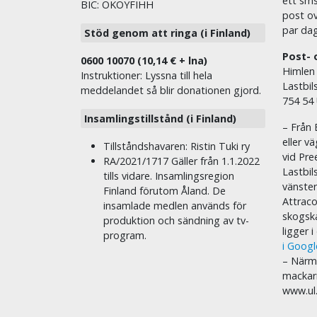
ett sms 
BIC: OKOYFIHH
post ov
par dag
Stöd genom att ringa (i Finland)
Post- 
0600 10070 (10,14 € + lna)
Himlen
Instruktioner: Lyssna till hela
Lastbil
meddelandet så blir donationen gjord.
754 54
Insamlingstillstånd (i Finland)
– Från 
eller v
Tillståndshavaren: Ristin Tuki ry
vid Pre
RA/2021/1717 Gäller från 1.1.2022
Lastbil
tills vidare. Insamlingsregion
vänste
Finland förutom Åland. De
Attraco
insamlade medlen används för
skogska
produktion och sändning av tv-
ligger 
program.
i Goog
– Närma
mackar
www.ul