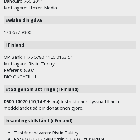
BankGiro 760-2014
Mottagare: Himlen Media
Swisha din gåva
123 677 9300
I Finland
OP Bank, FI75 5780 4120 0163 54
Mottagare: Ristin Tuki ry
Referens: 8507
BIC: OKOYFIHH
Stöd genom att ringa (i Finland)
0600 10070 (10,14 € + lna)
Instruktioner: Lyssna till hela
meddelandet så blir donationen gjord.
Insamlingstillstånd (i Finland)
Tillståndshavaren: Ristin Tuki ry
RA/2021/1717 Gäller från 1.1.2022 tills vidare.