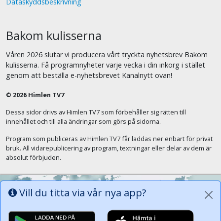
Dataskyddsbeskrivning
Bakom kulisserna
Våren 2026 slutar vi producera vårt tryckta nyhetsbrev Bakom
kulisserna. Få programnyheter varje vecka i din inkorg i stället
genom att beställa e-nyhetsbrevet Kanalnytt ovan!
© 2026 Himlen TV7
Dessa sidor drivs av Himlen TV7 som förbehåller sig rätten till
innehållet och till alla ändringar som görs på sidorna.
Program som publiceras av Himlen TV7 får laddas ner enbart för privat
bruk. All vidarepublicering av program, textningar eller delar av dem är
absolut förbjuden.
Vill du titta via vår nya app?
Alla tungor ska bekänna att Jesus Kristus
är Herren, Gud Fadern till ära. (Fil 2:11)