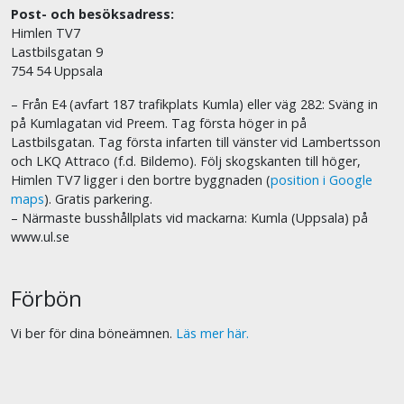
Post- och besöksadress:
Himlen TV7
Lastbilsgatan 9
754 54 Uppsala
– Från E4 (avfart 187 trafikplats Kumla) eller väg 282: Sväng in
på Kumlagatan vid Preem. Tag första höger in på
Lastbilsgatan. Tag första infarten till vänster vid Lambertsson
och LKQ Attraco (f.d. Bildemo). Följ skogskanten till höger,
Himlen TV7 ligger i den bortre byggnaden (
position i Google
maps
). Gratis parkering.
– Närmaste busshållplats vid mackarna: Kumla (Uppsala) på
www.ul.se
Förbön
Vi ber för dina böneämnen.
Läs mer här.