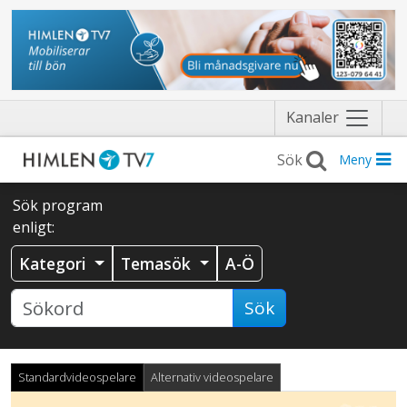
Näytä
Kanaler
valikko
Meny
Sök program
enligt:
Kategori
Temasök
A-Ö
Sök
Standardvideospelare
Alternativ videospelare