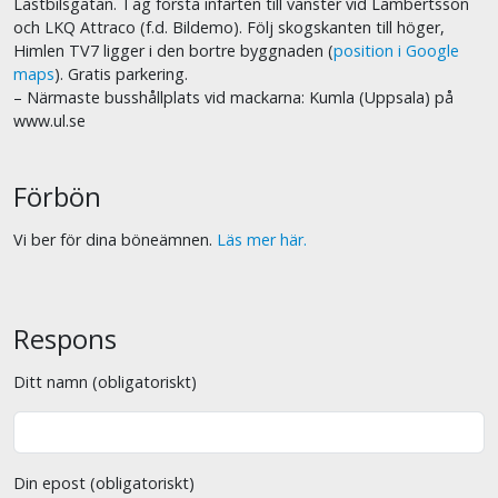
Lastbilsgatan. Tag första infarten till vänster vid Lambertsson
och LKQ Attraco (f.d. Bildemo). Följ skogskanten till höger,
Himlen TV7 ligger i den bortre byggnaden (
position i Google
maps
). Gratis parkering.
– Närmaste busshållplats vid mackarna: Kumla (Uppsala) på
www.ul.se
Förbön
Vi ber för dina böneämnen.
Läs mer här.
Respons
Ditt namn (obligatoriskt)
Din epost (obligatoriskt)