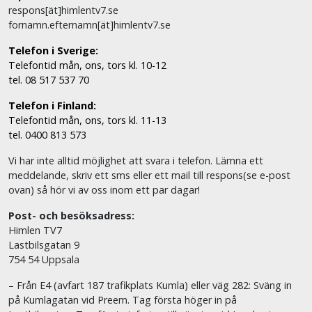
respons[ät]himlentv7.se
fornamn.efternamn[ät]himlentv7.se
Telefon i Sverige:
Telefontid mån, ons, tors kl. 10-12
tel. 08 517 537 70
Telefon i Finland:
Telefontid mån, ons, tors kl. 11-13
tel. 0400 813 573
Vi har inte alltid möjlighet att svara i telefon. Lämna ett
meddelande, skriv ett sms eller ett mail till respons(se e-post
ovan) så hör vi av oss inom ett par dagar!
Post- och besöksadress:
Himlen TV7
Lastbilsgatan 9
754 54 Uppsala
– Från E4 (avfart 187 trafikplats Kumla) eller väg 282: Sväng in
på Kumlagatan vid Preem. Tag första höger in på