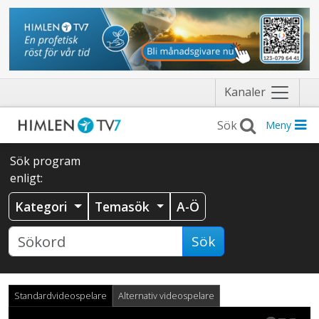
Näytä
Kanaler
valikko
Meny
Sök program
enligt:
Kategori
Temasök
A-Ö
Sök
Standardvideospelare
Alternativ videospelare