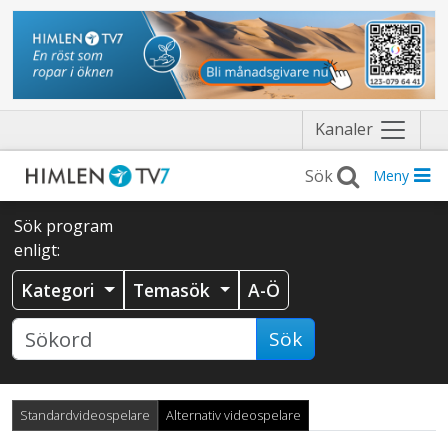
Näytä
Kanaler
valikko
Meny
Sök program
enligt:
Kategori
Temasök
A-Ö
Sök
Standardvideospelare
Alternativ videospelare