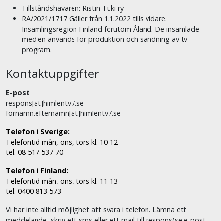
Tillståndshavaren: Ristin Tuki ry
RA/2021/1717 Gäller från 1.1.2022 tills vidare.
Insamlingsregion Finland förutom Åland. De insamlade
medlen används för produktion och sändning av tv-
program.
Kontaktuppgifter
E-post
respons[ät]himlentv7.se
fornamn.efternamn[ät]himlentv7.se
Telefon i Sverige:
Telefontid mån, ons, tors kl. 10-12
tel. 08 517 537 70
Telefon i Finland:
Telefontid mån, ons, tors kl. 11-13
tel. 0400 813 573
Vi har inte alltid möjlighet att svara i telefon. Lämna ett
meddelande, skriv ett sms eller ett mail till respons(se e-post