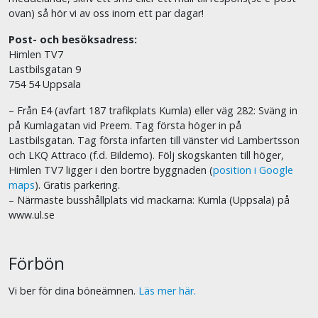
ovan) så hör vi av oss inom ett par dagar!
Post- och besöksadress:
Himlen TV7
Lastbilsgatan 9
754 54 Uppsala
– Från E4 (avfart 187 trafikplats Kumla) eller väg 282: Sväng in
på Kumlagatan vid Preem. Tag första höger in på
Lastbilsgatan. Tag första infarten till vänster vid Lambertsson
och LKQ Attraco (f.d. Bildemo). Följ skogskanten till höger,
Himlen TV7 ligger i den bortre byggnaden (
position i Google
maps
). Gratis parkering.
– Närmaste busshållplats vid mackarna: Kumla (Uppsala) på
www.ul.se
Förbön
Vi ber för dina böneämnen.
Läs mer här.