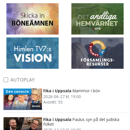
AUTOPLAY
Fika i Uppsala
Mammor i bön
Den senaste
2026-06-27 kl. 19.00
Avsnitt: 55
30 min
Fika i Uppsala
Paulus syn på det judiska
folket
2025-12-13 kl. 19.00