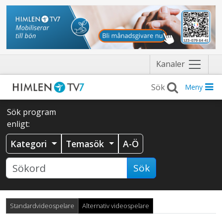
Näytä
Kanaler
valikko
Meny
Sök program
enligt:
Kategori
Temasök
A-Ö
Sök
Standardvideospelare
Alternativ videospelare