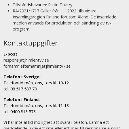
Tillståndshavaren: Ristin Tuki ry
RA/2021/1717 Gäller från 1.1.2022 tills vidare.
Insamlingsregion Finland förutom Åland. De insamlade
medlen används för produktion och sändning av tv-
program.
Kontaktuppgifter
E-post
respons[ät]himlentv7.se
fornamn.efternamn[ät]himlentv7.se
Telefon i Sverige:
Telefontid mån, ons, tors kl. 10-12
tel. 08 517 537 70
Telefon i Finland:
Telefontid mån, ons, tors kl. 11-13
tel. 0400 813 573
Vi har inte alltid möjlighet att svara i telefon. Lämna ett
meddelande, skriv ett sms eller ett mail till respons(se e-post