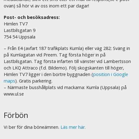
ovan) så hör vi av oss inom ett par dagar!
Post- och besöksadress:
Himlen TV7
Lastbilsgatan 9
754 54 Uppsala
– Från E4 (avfart 187 trafikplats Kumla) eller väg 282: Sväng in
på Kumlagatan vid Preem. Tag första höger in på
Lastbilsgatan. Tag första infarten till vänster vid Lambertsson
och LKQ Attraco (f.d. Bildemo). Följ skogskanten till höger,
Himlen TV7 ligger i den bortre byggnaden (
position i Google
maps
). Gratis parkering.
– Närmaste busshållplats vid mackarna: Kumla (Uppsala) på
www.ul.se
Förbön
Vi ber för dina böneämnen.
Läs mer här.