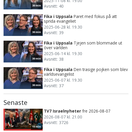
2025-11-08 kl. 19.00
Avsnitt: 40
30 min
Fika i Uppsala
Paret med fokus på att
sprida evangeliet
2025-06-28 kl. 19.30
Avsnitt: 39
30 min
Fika i Uppsala
Tjejen som blommade ut
över världen
2025-06-14 kl. 19.30
Avsnitt: 38
30 min
Fika i Uppsala
Den trasige pojken som blev
världsevangelist
2025-06-07 kl. 19.30
Avsnitt: 37
30 min
Senaste
TV7 Israelnyheter
fre 2026-08-07
2026-08-07 kl. 21.00
Avsnitt: 3726
15 min