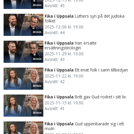
Avsnitt: 45
30 min
Fika i Uppsala
Luthers syn på det judiska
folket
2025-12-06 kl. 19.00
Avsnitt: 44
30 min
Fika i Uppsala
Han ersatte
ersättningsteologin
2025-11-29 kl. 19.00
Avsnitt: 43
30 min
Fika i Uppsala
Ett enat folk i sann tillbedjan
2025-11-22 kl. 19.00
Avsnitt: 42
30 min
Fika i Uppsala
Britt gav Gud rodret i sitt liv
2025-11-15 kl. 19.00
Avsnitt: 41
30 min
Fika i Uppsala
Gud uppenbarade sig i ett
moln