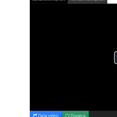
Dela video
Donera