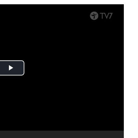
Spela
upp
video