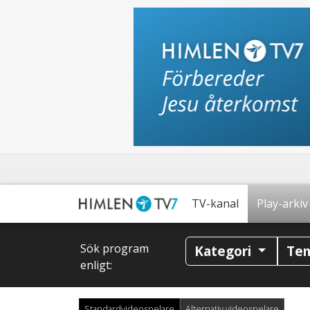
TV-kanal
Play-arkiv
Sök program
Kategori
Te
enligt:
Standardvideospelare
Alternativ videospelare