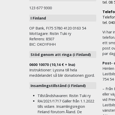
tel. 08
123 677 9300
Telefon
Telefon
I Finland
tel. 04
OP Bank, FI75 5780 4120 0163 54
Vi har i
Mottagare: Ristin Tuki ry
telefon
Referens: 8507
ett sms 
BIC: OKOYFIHH
post ov
par dag
Stöd genom att ringa (i Finland)
Post- 
0600 10070 (10,14 € + lna)
Himlen
Instruktioner: Lyssna till hela
Lastbil
meddelandet så blir donationen gjord.
754 54
Insamlingstillstånd (i Finland)
– Från 
eller v
Tillståndshavaren: Ristin Tuki ry
vid Pre
RA/2021/1717 Gäller från 1.1.2022
Lastbil
tills vidare. Insamlingsregion
vänste
Finland förutom Åland. De