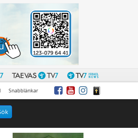
l
Snabblänkar
Sök