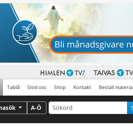
Tablå
Stöd oss
Shop
Kontakt
Beställ materia
masök
A-Ö