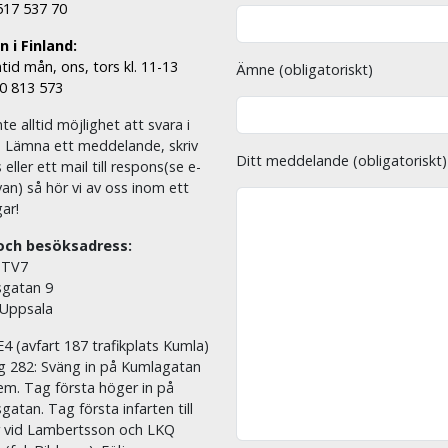
 517 537 70
 i Finland:
tid mån, ons, tors kl. 11-13
Ämne (obligatoriskt)
00 813 573
nte alltid möjlighet att svara i
. Lämna ett meddelande, skriv
Ditt meddelande (obligatoriskt)
eller ett mail till respons(se e-
an) så hör vi av oss inom ett
ar!
och besöksadress:
 TV7
sgatan 9
 Uppsala
E4 (avfart 187 trafikplats Kumla)
äg 282: Sväng in på Kumlagatan
em. Tag första höger in på
sgatan. Tag första infarten till
r vid Lambertsson och LKQ