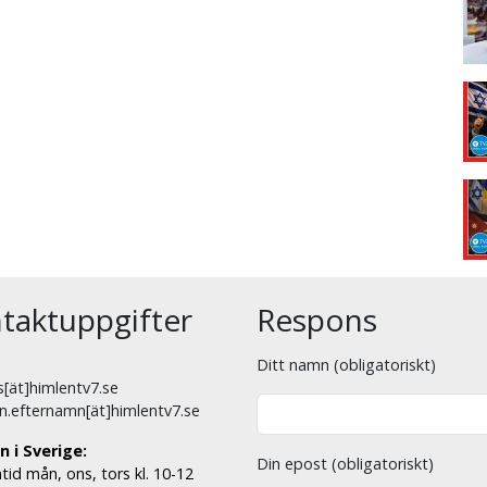
taktuppgifter
Respons
Ditt namn (obligatoriskt)
[ät]himlentv7.se
n.efternamn[ät]himlentv7.se
n i Sverige:
Din epost (obligatoriskt)
tid mån, ons, tors kl. 10-12