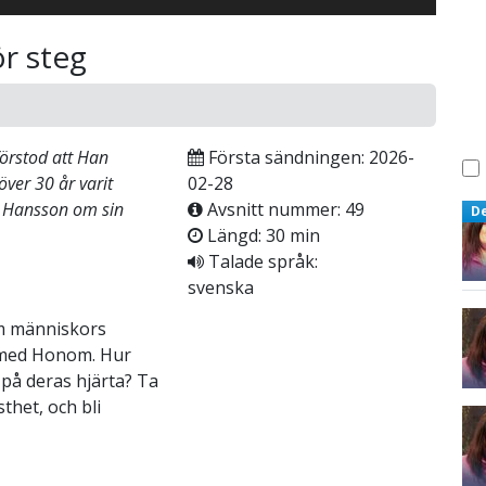
ör steg
förstod att Han
Första sändningen: 2026-
över 30 år varit
02-28
a Hansson om sin
Avsnitt nummer: 49
D
Längd: 30 min
Talade språk:
svenska
om människors
t med Honom. Hur
t på deras hjärta? Ta
thet, och bli