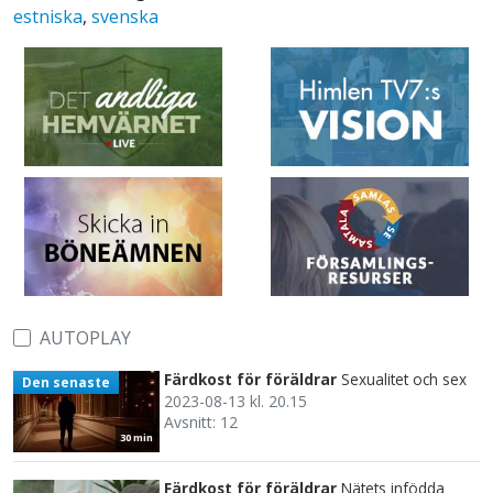
estniska
,
svenska
AUTOPLAY
Färdkost för föräldrar
Sexualitet och sex
Den senaste
2023-08-13 kl. 20.15
Avsnitt: 12
30 min
Färdkost för föräldrar
Nätets infödda