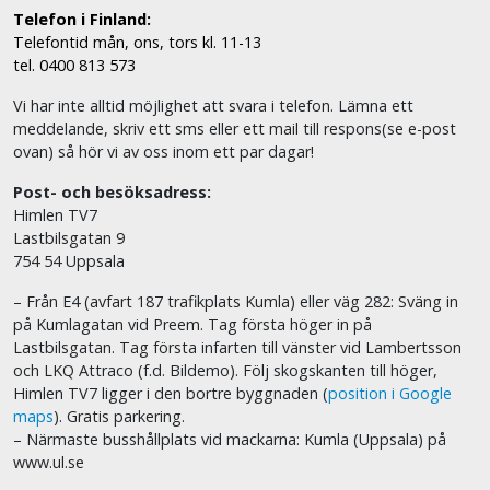
Telefon i Finland:
Telefontid mån, ons, tors kl. 11-13
tel. 0400 813 573
Vi har inte alltid möjlighet att svara i telefon. Lämna ett
meddelande, skriv ett sms eller ett mail till respons(se e-post
ovan) så hör vi av oss inom ett par dagar!
Post- och besöksadress:
Himlen TV7
Lastbilsgatan 9
754 54 Uppsala
– Från E4 (avfart 187 trafikplats Kumla) eller väg 282: Sväng in
på Kumlagatan vid Preem. Tag första höger in på
Lastbilsgatan. Tag första infarten till vänster vid Lambertsson
och LKQ Attraco (f.d. Bildemo). Följ skogskanten till höger,
Himlen TV7 ligger i den bortre byggnaden (
position i Google
maps
). Gratis parkering.
– Närmaste busshållplats vid mackarna: Kumla (Uppsala) på
www.ul.se