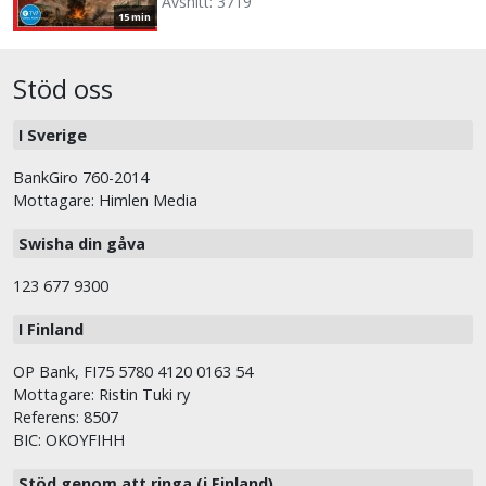
Avsnitt: 3719
15 min
Stöd oss
I Sverige
BankGiro 760-2014
Mottagare: Himlen Media
Swisha din gåva
123 677 9300
I Finland
OP Bank, FI75 5780 4120 0163 54
Mottagare: Ristin Tuki ry
Referens: 8507
BIC: OKOYFIHH
Stöd genom att ringa (i Finland)