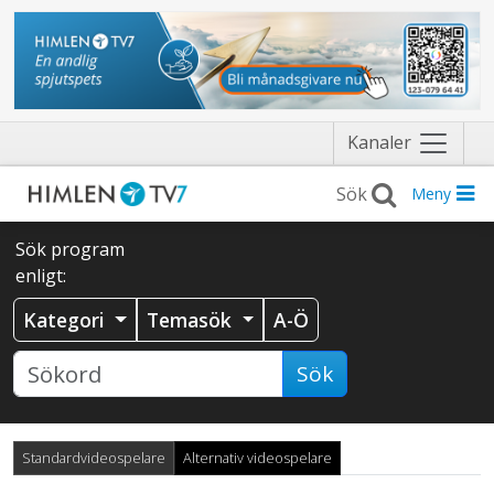
Näytä
Kanaler
valikko
Meny
Sök program
enligt:
Kategori
Temasök
A-Ö
Sök
Standardvideospelare
Alternativ videospelare