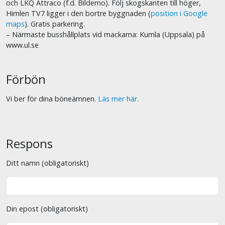
och LKQ Attraco (f.d. Bildemo). Följ skogskanten till höger,
Himlen TV7 ligger i den bortre byggnaden (
position i Google
maps
). Gratis parkering.
– Närmaste busshållplats vid mackarna: Kumla (Uppsala) på
www.ul.se
Förbön
Vi ber för dina böneämnen.
Läs mer här.
Respons
Ditt namn (obligatoriskt)
Din epost (obligatoriskt)