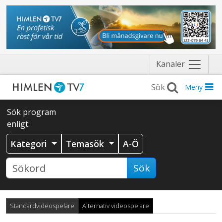
Näytä
Kanaler
valikko
Meny
Sök program
enligt:
Kategori
Temasök
A-Ö
Sök
Standardvideospelare
Alternativ videospelare