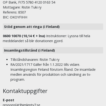
OP Bank, FI75 5780 4120 0163 54
Mottagare: Ristin Tuki ry
Referens: 8507
BIC: OKOYFIHH
Stöd genom att ringa (i Finland)
0600 10070 (10,14 € + lna)
Instruktioner: Lyssna till hela
meddelandet så blir donationen gjord.
Insamlingstillstånd (i Finland)
Tillståndshavaren: Ristin Tuki ry
RA/2021/1717 Gäller från 1.1.2022 tills vidare.
Insamlingsregion Finland förutom Åland. De insamlade
medlen används för produktion och sändning av tv-
program.
Kontaktuppgifter
E-post
respons[ät]himlentv7.se