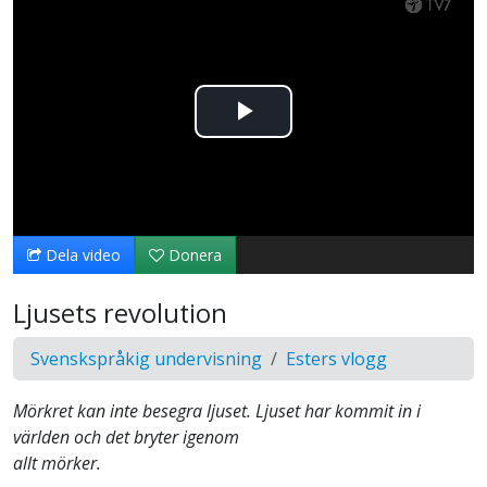
Spela
upp
video
Dela video
Donera
Ljusets revolution
Svenskspråkig undervisning
Esters vlogg
Mörkret kan inte besegra ljuset. Ljuset har kommit in i
världen och det bryter igenom
allt mörker.