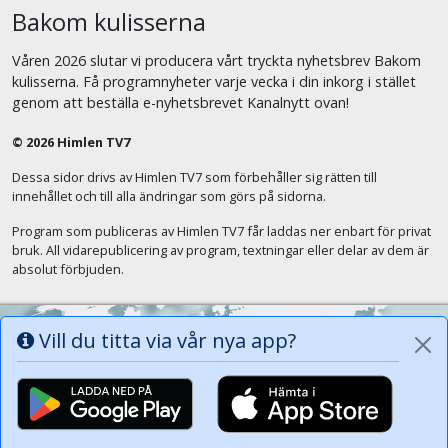
Bakom kulisserna
Våren 2026 slutar vi producera vårt tryckta nyhetsbrev Bakom
kulisserna. Få programnyheter varje vecka i din inkorg i stället
genom att beställa e-nyhetsbrevet Kanalnytt ovan!
© 2026 Himlen TV7
Dessa sidor drivs av Himlen TV7 som förbehåller sig rätten till
innehållet och till alla ändringar som görs på sidorna.
Program som publiceras av Himlen TV7 får laddas ner enbart för privat
bruk. All vidarepublicering av program, textningar eller delar av dem är
absolut förbjuden.
Vill du titta via vår nya app?
Alla tungor ska bekänna att Jesus Kristus
är Herren, Gud Fadern till ära. (Fil 2:11)