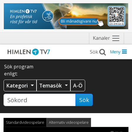
Näytä
Kanaler
valikko
Meny
Sök program
enligt:
Kategori
Temasök
A-Ö
Sök
Standardvideospelare
Alternativ videospelare