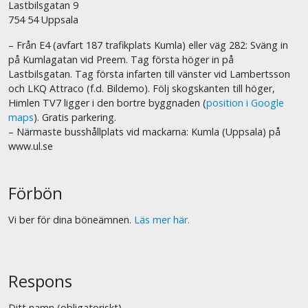
Lastbilsgatan 9
754 54 Uppsala
– Från E4 (avfart 187 trafikplats Kumla) eller väg 282: Sväng in
på Kumlagatan vid Preem. Tag första höger in på
Lastbilsgatan. Tag första infarten till vänster vid Lambertsson
och LKQ Attraco (f.d. Bildemo). Följ skogskanten till höger,
Himlen TV7 ligger i den bortre byggnaden (
position i Google
maps
). Gratis parkering.
– Närmaste busshållplats vid mackarna: Kumla (Uppsala) på
www.ul.se
Förbön
Vi ber för dina böneämnen.
Läs mer här.
Respons
Ditt namn (obligatoriskt)