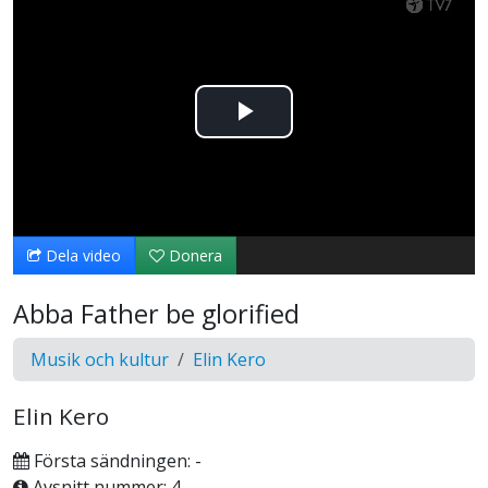
Spela
upp
video
Dela video
Donera
Abba Father be glorified
Musik och kultur
Elin Kero
Elin Kero
Första sändningen: -
Avsnitt nummer: 4