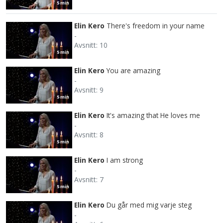
5 min
Elin Kero
There's freedom in your name
-
Avsnitt: 10
5 min
Elin Kero
You are amazing
-
Avsnitt: 9
5 min
Elin Kero
It's amazing that He loves me
-
Avsnitt: 8
5 min
Elin Kero
I am strong
-
Avsnitt: 7
5 min
Elin Kero
Du går med mig varje steg
-