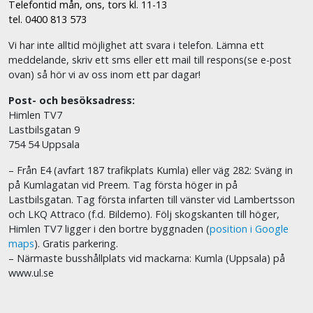
Telefontid mån, ons, tors kl. 11-13
tel. 0400 813 573
Vi har inte alltid möjlighet att svara i telefon. Lämna ett
meddelande, skriv ett sms eller ett mail till respons(se e-post
ovan) så hör vi av oss inom ett par dagar!
Post- och besöksadress:
Himlen TV7
Lastbilsgatan 9
754 54 Uppsala
– Från E4 (avfart 187 trafikplats Kumla) eller väg 282: Sväng in
på Kumlagatan vid Preem. Tag första höger in på
Lastbilsgatan. Tag första infarten till vänster vid Lambertsson
och LKQ Attraco (f.d. Bildemo). Följ skogskanten till höger,
Himlen TV7 ligger i den bortre byggnaden (
position i Google
maps
). Gratis parkering.
– Närmaste busshållplats vid mackarna: Kumla (Uppsala) på
www.ul.se