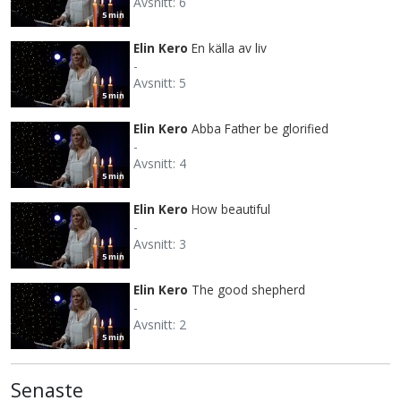
Avsnitt: 6
5 min
Elin Kero
En källa av liv
-
Avsnitt: 5
5 min
Elin Kero
Abba Father be glorified
-
Avsnitt: 4
5 min
Elin Kero
How beautiful
-
Avsnitt: 3
5 min
Elin Kero
The good shepherd
-
Avsnitt: 2
5 min
Senaste