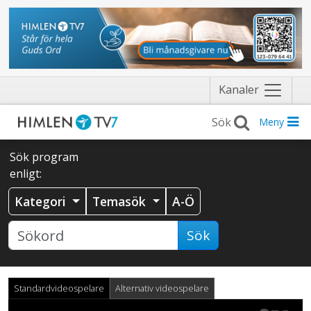
Näytä
Kanaler
valikko
Meny
Sök program
enligt:
Kategori
Temasök
A-Ö
Sök
Standardvideospelare
Alternativ videospelare