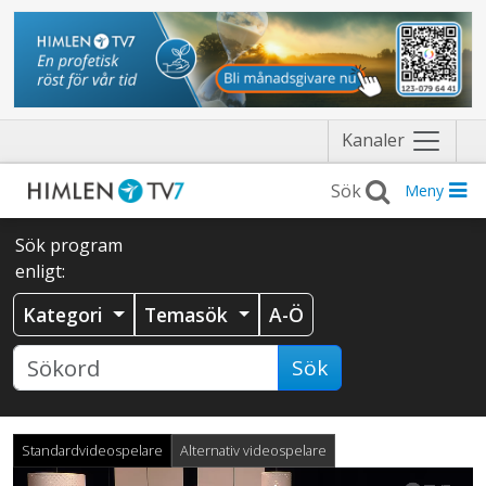
Näytä
Kanaler
valikko
Meny
Sök program
enligt:
Kategori
Temasök
A-Ö
Sök
Standardvideospelare
Alternativ videospelare