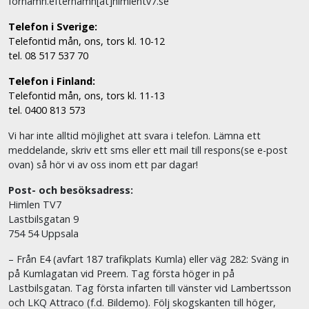
fornamn.efternamn[ät]himlentv7.se
Telefon i Sverige:
Telefontid mån, ons, tors kl. 10-12
tel. 08 517 537 70
Telefon i Finland:
Telefontid mån, ons, tors kl. 11-13
tel. 0400 813 573
Vi har inte alltid möjlighet att svara i telefon. Lämna ett
meddelande, skriv ett sms eller ett mail till respons(se e-post
ovan) så hör vi av oss inom ett par dagar!
Post- och besöksadress:
Himlen TV7
Lastbilsgatan 9
754 54 Uppsala
– Från E4 (avfart 187 trafikplats Kumla) eller väg 282: Sväng in
på Kumlagatan vid Preem. Tag första höger in på
Lastbilsgatan. Tag första infarten till vänster vid Lambertsson
och LKQ Attraco (f.d. Bildemo). Följ skogskanten till höger,