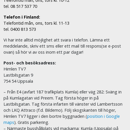
Telefontid mån, ons, tors kl. 10-12
tel. 08 517 537 70
Telefon i Finland:
Telefontid mån, ons, tors kl. 11-13
tel. 0400 813 573
Vi har inte alltid möjlighet att svara i telefon. Lämna ett
meddelande, skriv ett sms eller ett mail till respons(se e-post
ovan) så hör vi av oss inom ett par dagar!
Post- och besöksadress:
Himlen TV7
Lastbilsgatan 9
754 54 Uppsala
– Från E4 (avfart 187 trafikplats Kumla) eller väg 282: Sväng in
på Kumlagatan vid Preem. Tag första höger in på
Lastbilsgatan. Tag första infarten till vänster vid Lambertsson
och LKQ Attraco (f.d. Bildemo). Följ skogskanten till höger,
Himlen TV7 ligger i den bortre byggnaden (
position i Google
maps
). Gratis parkering.
– Närmaste busshållplats vid mackarna: Kumla (Uppsala) på