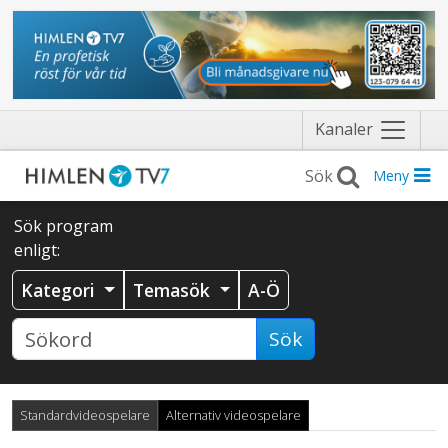
Näytä
Kanaler
valikko
Meny
Sök program
enligt:
Kategori
Temasök
A-Ö
Sök
Standardvideospelare
Alternativ videospelare