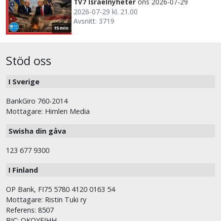
TV7 Israelnyheter
ons 2026-07-29
2026-07-29 kl. 21.00
Avsnitt: 3719
15 min
Stöd oss
I Sverige
BankGiro 760-2014
Mottagare: Himlen Media
Swisha din gåva
123 677 9300
I Finland
OP Bank, FI75 5780 4120 0163 54
Mottagare: Ristin Tuki ry
Referens: 8507
BIC: OKOYFIHH