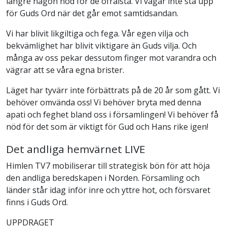
längre någon nöd för de ofrälsta. Vi vågar inte stå upp
för Guds Ord när det går emot samtidsandan.
Vi har blivit likgiltiga och fega. Vår egen vilja och
bekvämlighet har blivit viktigare än Guds vilja. Och
många av oss pekar dessutom finger mot varandra och
vägrar att se våra egna brister.
Läget har tyvärr inte förbättrats på de 20 år som gått. Vi
behöver omvända oss! Vi behöver bryta med denna
apati och feghet bland oss i församlingen! Vi behöver få
nöd för det som är viktigt för Gud och Hans rike igen!
Det andliga hemvärnet LIVE
Himlen TV7 mobiliserar till strategisk bön för att höja
den andliga beredskapen i Norden. Församling och
länder står idag inför inre och yttre hot, och försvaret
finns i Guds Ord.
UPPDRAGET