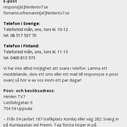
E-post
respons[ät]himlentv7.se
fornamn.efternamn[ät]himlentv7.se
Telefon i Sverige:
Telefontid mån, ons, tors kl. 10-12
tel. 08 517 537 70
Telefon i Finland:
Telefontid mån, ons, tors kl. 11-13
tel. 0400 813 573
Vi har inte alltid möjlighet att svara i telefon. Lämna ett
meddelande, skriv ett sms eller ett mail till respons(se e-post
ovan) så hör vi av oss inom ett par dagar!
Post- och besöksadress:
Himlen TV7
Lastbilsgatan 9
754 54 Uppsala
– Från E4 (avfart 187 trafikplats Kumla) eller väg 282: Sväng in
på Kumlagatan vid Preem. Tag första höger in på