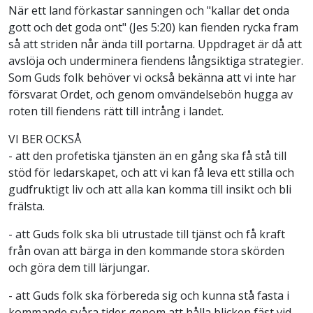
När ett land förkastar sanningen och "kallar det onda
gott och det goda ont" (Jes 5:20) kan fienden rycka fram
så att striden når ända till portarna. Uppdraget är då att
avslöja och underminera fiendens långsiktiga strategier.
Som Guds folk behöver vi också bekänna att vi inte har
försvarat Ordet, och genom omvändelsebön hugga av
roten till fiendens rätt till intrång i landet.
VI BER OCKSÅ
- att den profetiska tjänsten än en gång ska få stå till
stöd för ledarskapet, och att vi kan få leva ett stilla och
gudfruktigt liv och att alla kan komma till insikt och bli
frälsta.
- att Guds folk ska bli utrustade till tjänst och få kraft
från ovan att bärga in den kommande stora skörden
och göra dem till lärjungar.
- att Guds folk ska förbereda sig och kunna stå fasta i
kommande svåra tider genom att hålla blicken fäst vid