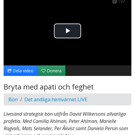
Spela
upp
video
Dela video
Donera
Bryta med apati och feghet
Bön
Det andliga hemvärnet LIVE
Livesänd strategisk bön utifrån David Wilkersons allvarliga
profetia. Med Camilla Ahlman, Peter Ahlman, Marielle
Ragvals, Mats Selander, Per Åkvist samt Daniela Persin som