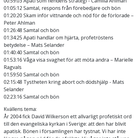
00:59:03 Apati som fiendens strategi - Camilla Ahlman
01:05:12 Samtal, respons från förebedjare och bön
01:20:20 Skam inför vittnande och nöd för de förlorade –
Peter Ahlman
01:26:48 Samtal och bön
01:34:25 Apati handlar om hjärta, profetröstens
betydelse – Mats Selander
01:40:40 Samtal och bön
01:53:16 Våga visa svaghet för att möta andra – Marielle
Ragvals
01:59:50 Samtal och bön
02:15:48 Tystheten kring abort och dödshjälp - Mats
Selander
02:23:16 Samtal och bön
Kvällens tema:
År 2004 fick David Wilkerson ett allvarligt profetiskt ord
till den evangeliska kyrkan i Sverige: att den har blivit
apatisk. Bönen i församlingen har tystnat. Vi har inte