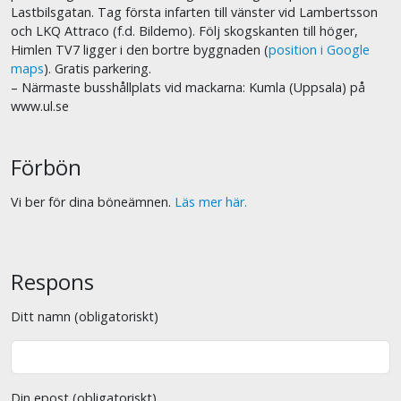
Lastbilsgatan. Tag första infarten till vänster vid Lambertsson
och LKQ Attraco (f.d. Bildemo). Följ skogskanten till höger,
Himlen TV7 ligger i den bortre byggnaden (
position i Google
maps
). Gratis parkering.
– Närmaste busshållplats vid mackarna: Kumla (Uppsala) på
www.ul.se
Förbön
Vi ber för dina böneämnen.
Läs mer här.
Respons
Ditt namn (obligatoriskt)
Din epost (obligatoriskt)