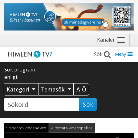
Näytä
Kanaler
valikko
Meny
Sök program
enligt:
Kategori
Temasök
A-Ö
Sök
Standardvideospelare
Alternativ videospelare