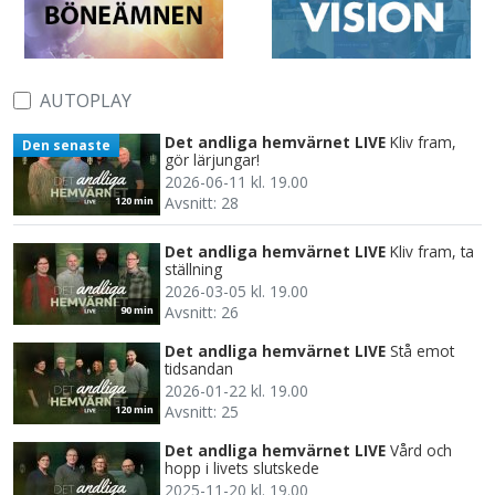
AUTOPLAY
Det andliga hemvärnet LIVE
Kliv fram,
Den senaste
gör lärjungar!
2026-06-11 kl. 19.00
Avsnitt: 28
120 min
Det andliga hemvärnet LIVE
Kliv fram, ta
ställning
2026-03-05 kl. 19.00
Avsnitt: 26
90 min
Det andliga hemvärnet LIVE
Stå emot
tidsandan
2026-01-22 kl. 19.00
Avsnitt: 25
120 min
Det andliga hemvärnet LIVE
Vård och
hopp i livets slutskede
2025-11-20 kl. 19.00