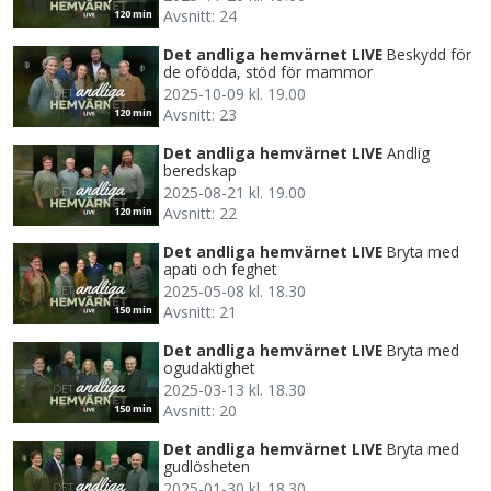
Avsnitt: 24
120 min
Det andliga hemvärnet LIVE
Beskydd för
de ofödda, stöd för mammor
2025-10-09 kl. 19.00
Avsnitt: 23
120 min
Det andliga hemvärnet LIVE
Andlig
beredskap
2025-08-21 kl. 19.00
Avsnitt: 22
120 min
Det andliga hemvärnet LIVE
Bryta med
apati och feghet
2025-05-08 kl. 18.30
Avsnitt: 21
150 min
Det andliga hemvärnet LIVE
Bryta med
ogudaktighet
2025-03-13 kl. 18.30
Avsnitt: 20
150 min
Det andliga hemvärnet LIVE
Bryta med
gudlösheten
2025-01-30 kl. 18.30