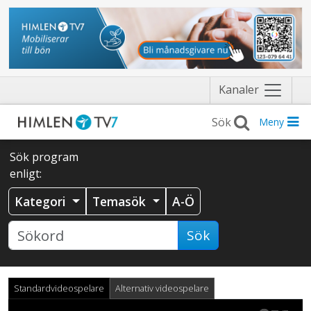
Näytä
Kanaler
valikko
Meny
Sök program
enligt:
Kategori
Temasök
A-Ö
Sök
Standardvideospelare
Alternativ videospelare