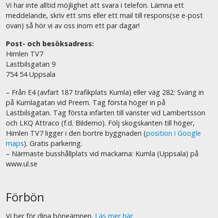
Vi har inte alltid möjlighet att svara i telefon. Lämna ett
meddelande, skriv ett sms eller ett mail till respons(se e-post
ovan) så hör vi av oss inom ett par dagar!
Post- och besöksadress:
Himlen TV7
Lastbilsgatan 9
754 54 Uppsala
– Från E4 (avfart 187 trafikplats Kumla) eller väg 282: Sväng in
på Kumlagatan vid Preem. Tag första höger in på
Lastbilsgatan. Tag första infarten till vänster vid Lambertsson
och LKQ Attraco (f.d. Bildemo). Följ skogskanten till höger,
Himlen TV7 ligger i den bortre byggnaden (
position i Google
maps
). Gratis parkering.
– Närmaste busshållplats vid mackarna: Kumla (Uppsala) på
www.ul.se
Förbön
Vi ber för dina böneämnen.
Läs mer här.