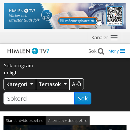
Näytä
Kanaler
valikko
Meny
Sök program
enligt:
Kategori
Temasök
A-Ö
Sök
Standardvideospelare
Alternativ videospelare