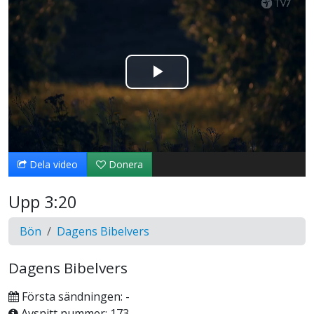
Spela
upp
video
Dela video
Donera
Upp 3:20
Bön
Dagens Bibelvers
Dagens Bibelvers
Första sändningen: -
Avsnitt nummer: 173