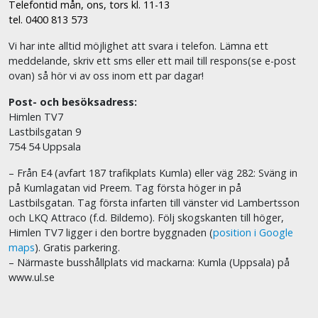
Telefontid mån, ons, tors kl. 11-13
tel. 0400 813 573
Vi har inte alltid möjlighet att svara i telefon. Lämna ett
meddelande, skriv ett sms eller ett mail till respons(se e-post
ovan) så hör vi av oss inom ett par dagar!
Post- och besöksadress:
Himlen TV7
Lastbilsgatan 9
754 54 Uppsala
– Från E4 (avfart 187 trafikplats Kumla) eller väg 282: Sväng in
på Kumlagatan vid Preem. Tag första höger in på
Lastbilsgatan. Tag första infarten till vänster vid Lambertsson
och LKQ Attraco (f.d. Bildemo). Följ skogskanten till höger,
Himlen TV7 ligger i den bortre byggnaden (
position i Google
maps
). Gratis parkering.
– Närmaste busshållplats vid mackarna: Kumla (Uppsala) på
www.ul.se