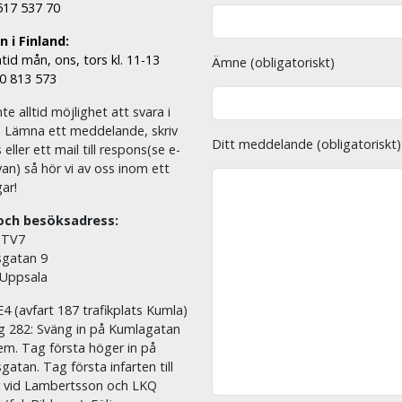
 517 537 70
 i Finland:
tid mån, ons, tors kl. 11-13
Ämne (obligatoriskt)
00 813 573
nte alltid möjlighet att svara i
. Lämna ett meddelande, skriv
Ditt meddelande (obligatoriskt)
eller ett mail till respons(se e-
an) så hör vi av oss inom ett
ar!
och besöksadress:
 TV7
sgatan 9
 Uppsala
E4 (avfart 187 trafikplats Kumla)
äg 282: Sväng in på Kumlagatan
em. Tag första höger in på
sgatan. Tag första infarten till
r vid Lambertsson och LKQ