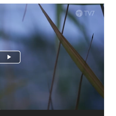
Spela
upp
video