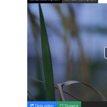
Dela video
Donera