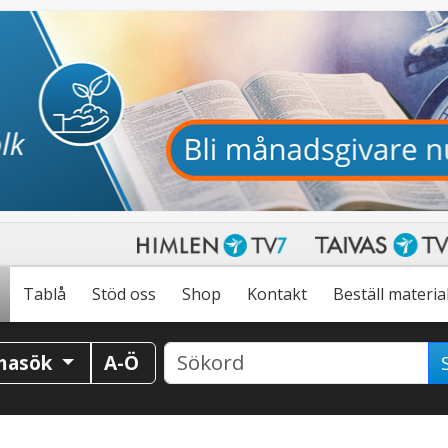
Tablå
Stöd oss
Shop
Kontakt
Beställ materia
masök
A-Ö