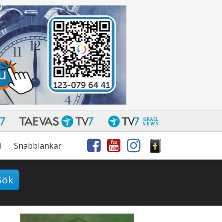
l
Snabblänkar
Sök