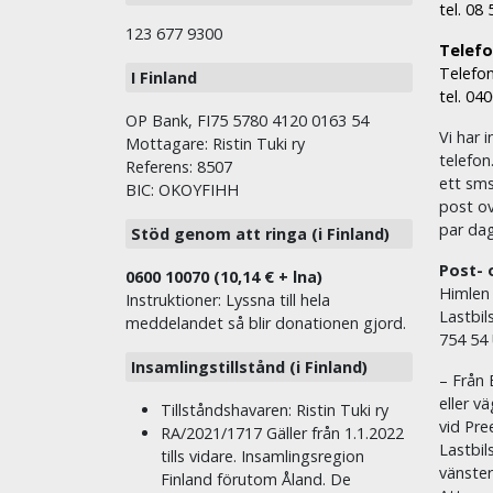
tel. 08
123 677 9300
Telefon
Telefon
I Finland
tel. 04
OP Bank, FI75 5780 4120 0163 54
Vi har i
Mottagare: Ristin Tuki ry
telefon
Referens: 8507
ett sms 
BIC: OKOYFIHH
post ov
par dag
Stöd genom att ringa (i Finland)
Post- 
0600 10070 (10,14 € + lna)
Himlen
Instruktioner: Lyssna till hela
Lastbil
meddelandet så blir donationen gjord.
754 54
Insamlingstillstånd (i Finland)
– Från 
eller v
Tillståndshavaren: Ristin Tuki ry
vid Pre
RA/2021/1717 Gäller från 1.1.2022
Lastbil
tills vidare. Insamlingsregion
vänste
Finland förutom Åland. De