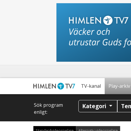
TV-kanal
Play-arkiv
Sök program
Kategori
Te
enligt:
Standardvideospelare
Alternativ videospelare