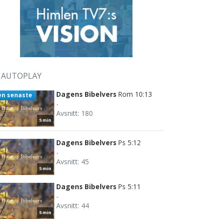
AUTOPLAY
Dagens Bibelvers
Rom 10:13
en senaste
-
Avsnitt: 180
5 min
Dagens Bibelvers
Ps 5:12
-
Avsnitt: 45
5 min
Dagens Bibelvers
Ps 5:11
-
Avsnitt: 44
5 min