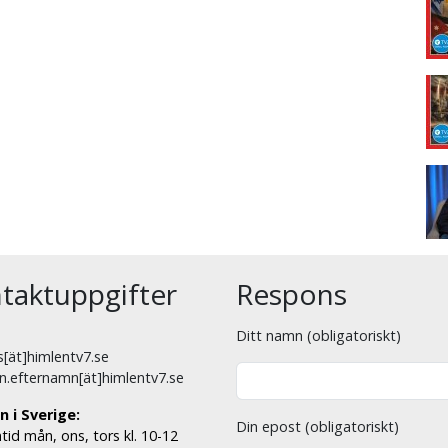
taktuppgifter
Respons
Ditt namn (obligatoriskt)
[ät]himlentv7.se
n.efternamn[ät]himlentv7.se
n i Sverige:
Din epost (obligatoriskt)
tid mån, ons, tors kl. 10-12