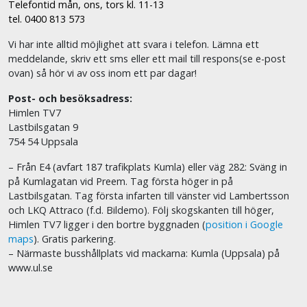
Telefontid mån, ons, tors kl. 11-13
tel. 0400 813 573
Vi har inte alltid möjlighet att svara i telefon. Lämna ett
meddelande, skriv ett sms eller ett mail till respons(se e-post
ovan) så hör vi av oss inom ett par dagar!
Post- och besöksadress:
Himlen TV7
Lastbilsgatan 9
754 54 Uppsala
– Från E4 (avfart 187 trafikplats Kumla) eller väg 282: Sväng in
på Kumlagatan vid Preem. Tag första höger in på
Lastbilsgatan. Tag första infarten till vänster vid Lambertsson
och LKQ Attraco (f.d. Bildemo). Följ skogskanten till höger,
Himlen TV7 ligger i den bortre byggnaden (
position i Google
maps
). Gratis parkering.
– Närmaste busshållplats vid mackarna: Kumla (Uppsala) på
www.ul.se