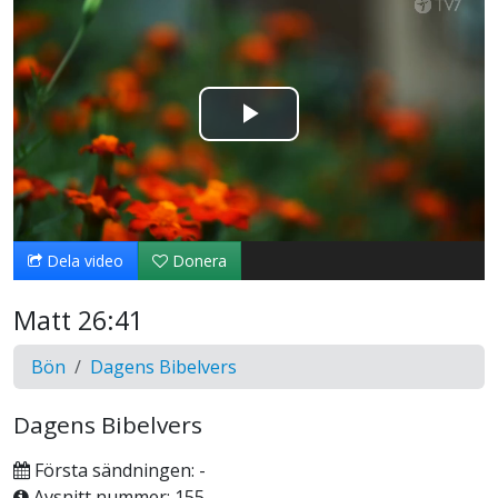
Spela
upp
video
Dela video
Donera
Matt 26:41
Bön
Dagens Bibelvers
Dagens Bibelvers
Första sändningen: -
Avsnitt nummer: 155