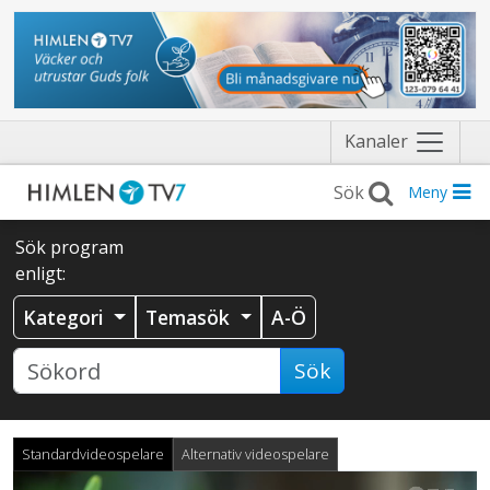
Näytä
Kanaler
valikko
Meny
Sök program
enligt:
Kategori
Temasök
A-Ö
Sök
Standardvideospelare
Alternativ videospelare