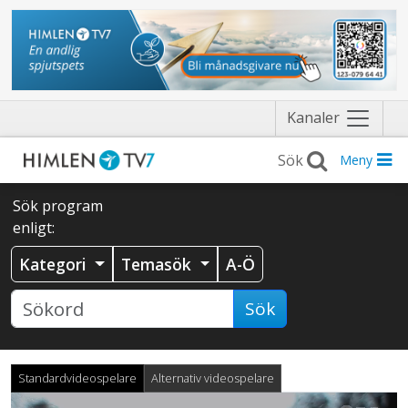
Näytä
Kanaler
valikko
Meny
Sök program
enligt:
Kategori
Temasök
A-Ö
Sök
Standardvideospelare
Alternativ videospelare