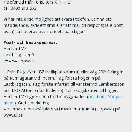
Telefontid mån, ons, tors kl. 11-13
tel. 0400 813 573
Vi har inte alltid möjlighet att svara i telefon. Lämna ett
meddelande, skriv ett sms eller ett mail till respons(se e-post
ovan) så hör vi av oss inom ett par dagar!
Post- och besöksadress:
Himlen TV7
Lastbilsgatan 9
754 54 Uppsala
– Från E4 (avfart 187 trafikplats Kumla) eller väg 282: Sväng in
på Kumlagatan vid Preem. Tag första höger in på
Lastbilsgatan. Tag första infarten till vänster vid Lambertsson
och LKQ Attraco (f.d. Bildemo). Följ skogskanten till höger,
Himlen TV7 ligger i den bortre byggnaden (
position i Google
maps
). Gratis parkering.
– Närmaste busshållplats vid mackarna: Kumla (Uppsala) på
www.ul.se