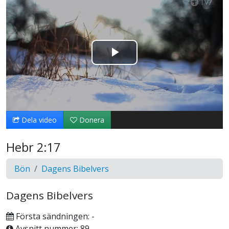
Spela
upp
video
Dela video
Donera
Hebr 2:17
Bön
Dagens Bibelvers
Dagens Bibelvers
Första sändningen: -
Avsnitt nummer: 89